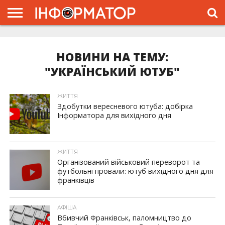
ГОЛОВНА
ЖИТТЯ
ВЛАДА
ГРОШІ
ТРЕШ
ТИСМЕНИЦЯ
НАДВІРНА
РОЗСЛІДУВАННЯ
АФІША
РЕКЛАМА
ПРО
ПРОЄКТ
НОВИНИ НА ТЕМУ:
"УКРАЇНСЬКИЙ ЮТУБ"
ЖИТТЯ
Здобутки вересневого ютуба: добірка
Інформатора для вихідного дня
ЖИТТЯ
Організований військовий переворот та
футбольні провали: ютуб вихідного дня для
франківців
АФІША
Вбивчий Франківськ, паломництво до