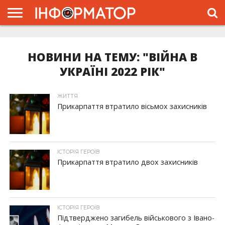
ГОЛОВНА
ЖИТТЯ
ВЛАДА
ГРОШІ
ТРЕШ
ТИСМЕНИЦЯ
НАДВІРНА
РОЗСЛІДУВАННЯ
АФІША
РЕКЛАМА
ПРО
ПРОЄКТ
НОВИНИ НА ТЕМУ: "ВІЙНА В
УКРАЇНІ 2022 РІК"
ЖИТТЯ
Прикарпаття втратило вісьмох захисників
ІСТОРІЯ ГЕРОЇВ
Прикарпаття втратило двох захисників
ІСТОРІЯ ГЕРОЇВ
Підтверджено загибель військового з Івано-