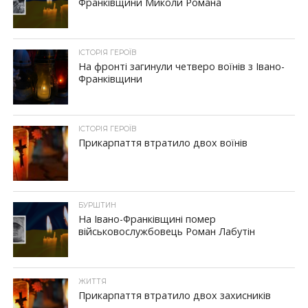
Франківщини Миколи Романа
ІСТОРІЯ ГЕРОЇВ
На фронті загинули четверо воїнів з Івано-
Франківщини
ІСТОРІЯ ГЕРОЇВ
Прикарпаття втратило двох воїнів
БУРШТИН
На Івано-Франківщині помер
військовослужбовець Роман Лабутін
ЖИТТЯ
Прикарпаття втратило двох захисників