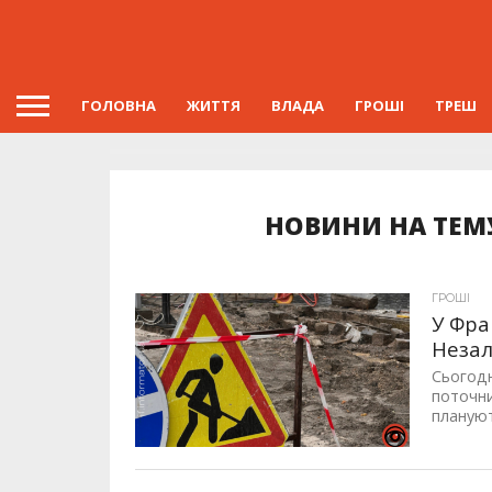
ГОЛОВНА
ЖИТТЯ
ВЛАДА
ГРОШІ
ТРЕШ
НОВИНИ НА ТЕМУ
ГРОШІ
У Фра
Незал
Сьогодн
поточни
плануют