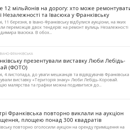
 12 мільйонів на дорогу: хто може ремонтуват
і Незалежності та Івасюка у Франківську
і, 11 березня, в Івано-Франківську відбулися аукціони, на яких
ли переможців двох тендерів: на ремонт вулиць Незалежності
димира Івасюка. В обох...
ІВАНО-ФРАНКІВСЬКА
нківську презентували виставку Люби Лебідь-
ай (ФОТО)
і, 4 листопада, до уваги мешканців та відвідувачів Франківська
ували виставку «Територія знаку» Люби Лебідь-Коровай.
цію малярства та графіки можна подивитися до...
трі Франківська повторно виклали на аукціон
щення, площею понад 300 квадратів
івську повторно оголосили аукціон на оренду приміщення на