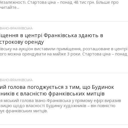
Незалежності. Стартова ціна – понад 48 тис грн. Більше про
читайте...
ІВАНО-ФРАНКІВСЬКА
щення в центрі Франківська здають в
строкову оренду
івську на аукціон виставили приміщення, розташоване в центрі
Його можна орендувати на майже 3 роки. Стартова ціна – понад
ІВАНО-ФРАНКІВСЬКА
ий голова погоджується з тим, що Будинок
ників є власністю франківських митців
я міський голова Івано-Франківська у прямому ефірі виразив
зицію щодо власності Будинку художників – він повністю
ує франківських митців.