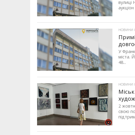
вулиці 
аукціон 
НОВИНИ 
Примі
довго
У Франк
міста. 
48...
НОВИНИ 
Міськ
худож
2 жовтн
свою по
підтрим