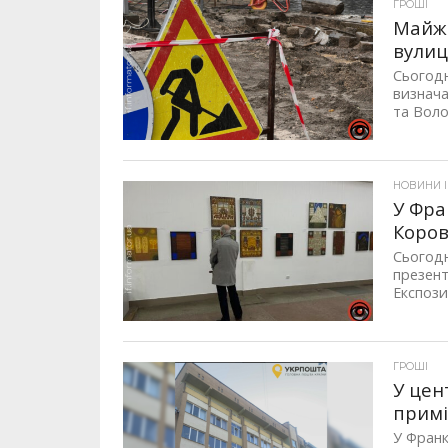
ГРОШІ
Майже
вулиц
Сьогодн
визнача
та Воло
НОВИНИ 
У Фра
Коров
Сьогодн
презент
Експози
ГРОШІ
У цен
примі
У Франк