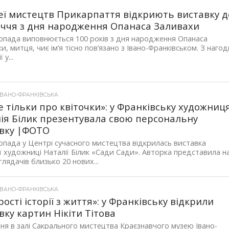
еї мистецтв Прикарпаття відкриють виставку д
іччя з дня народження Опанаса Заливахи
опада виповнюється 100 років з дня народження Опанаса
и, митця, чиє ім’я тісно пов’язано з Івано-Франківськом. З нагод
 у...
ІВАНО-ФРАНКІВСЬКА
е тільки про квіточки»: у Франківську художниц
ія Білик презентувала свою персональну
вку |ФОТО
опада у Центрі сучасного мистецтва відкрилась виставка
ї художниці Наталії Білик «Сади Сади». Авторка представила н
глядачів близько 20 нових...
ІВАНО-ФРАНКІВСЬКА
рості історії з життя»: у Франківську відкрили
вку картин Нікіти Тітова
ня в залі Сакрального мистецтва Краєзнавчого музею Івано-