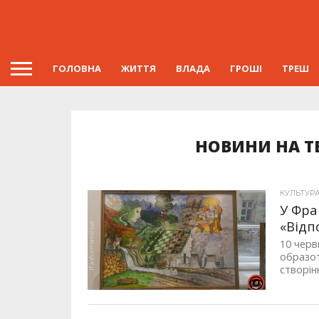
ГОЛОВНА
ЖИТТЯ
ВЛАДА
ГРОШІ
ТРЕШ
НОВИНИ НА Т
КУЛЬТУР
У Фра
«Відп
10 черв
образот
створін