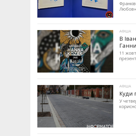
Франків
Любов»,
АФІША
В Іва
Ганни
11 жовт
презент
АФІША
Куди 
У четве
корисно