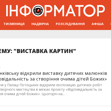
ТИСМЕНИЦЯ
НАДВІРНА
РОЗСЛІДУВАННЯ
АФІША
ЕМУ: "ВИСТАВКА КАРТИН"
А
нківську відкрили виставку дитячих малюнків
овідальність за створіння очима дітей Божих»
ня у Палаці Потоцьких відкрили експозицію дитячих робіт
ворчого мистецтва в межах проєкту «Відповідальність за
ня очима дітей Божих». Цьогоріч на...