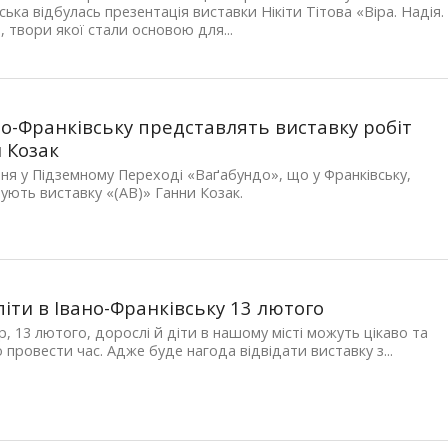
ська відбулась презентація виставки Нікіти Тітова «Віра. Надія.
 твори якої стали основою для...
но-Франківську представлять виставку робіт
 Козак
ня у Підземному Переході «Ваґабундо», що у Франківську,
ують виставку «(AB)» Ганни Козак.
піти в Івано-Франківську 13 лютого
р, 13 лютого, дорослі й діти в нашому місті можуть цікаво та
 провести час. Адже буде нагода відвідати виставку з...