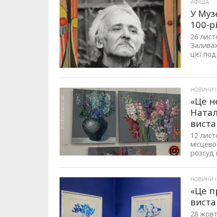
АФІША
У Муз
100-р
26 лист
Заливах
цієї події
НОВИНИ 
«Це н
Натал
виста
12 лист
місцево
розсуд 
НОВИНИ 
«Це п
виста
28 жовт