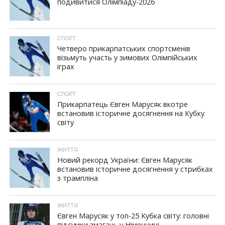
подивитися Олімпіаду-2026
СПОРТ
Четверо прикарпатських спортсменів
візьмуть участь у зимових Олімпійських
іграх
СПОРТ
Прикарпатець Євген Марусяк вкотре
встановив історичне досягнення на Кубку
світу
ЖИТТЯ
Новий рекорд України: Євген Марусяк
встановив історичне досягнення у стрибках
з трампліна
ЖИТТЯ
Євген Марусяк у топ-25 Кубка світу: головні
підсумки змагань у Німеччині