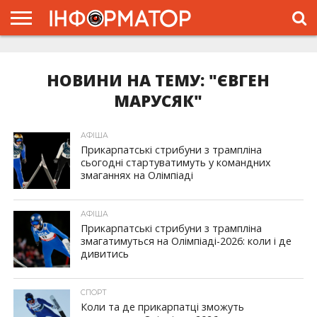
ГОЛОВНА
ЖИТТЯ
ВЛАДА
ГРОШІ
ТРЕШ
ТИСМЕНИЦЯ
НАДВІРНА
РОЗСЛІДУВАННЯ
АФІША
РЕКЛАМА
ПРО
ПРОЄКТ
НОВИНИ НА ТЕМУ: "ЄВГЕН
МАРУСЯК"
АФІША
Прикарпатські стрибуни з трампліна
сьогодні стартуватимуть у командних
змаганнях на Олімпіаді
АФІША
Прикарпатські стрибуни з трампліна
змагатимуться на Олімпіаді-2026: коли і де
дивитись
СПОРТ
Коли та де прикарпатці зможуть