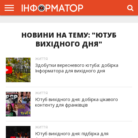
ГОЛОВНА
ЖИТТЯ
ВЛАДА
ГРОШІ
ТРЕШ
ТИСМЕНИЦЯ
НАДВІРНА
РОЗСЛІДУВАННЯ
АФІША
РЕКЛАМА
ПРО
ПРОЄКТ
НОВИНИ НА ТЕМУ: "ЮТУБ
ВИХІДНОГО ДНЯ"
ЖИТТЯ
Здобутки вересневого ютуба: добірка
Інформатора для вихідного дня
ЖИТТЯ
Ютуб вихідного дня: добірка цікавого
контенту для франківців
ЖИТТЯ
Ютуб вихідного дня: підбірка для