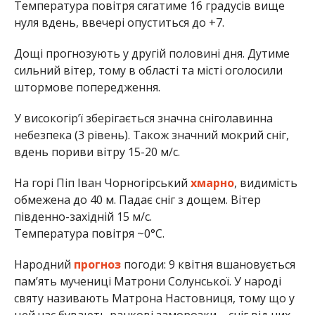
Температура повітря сягатиме 16 градусів вище
нуля вдень, ввечері опуститься до +7.
Дощі прогнозують у другій половині дня. Дутиме
сильний вітер, тому в області та місті оголосили
штормове попередження.
У високогір’ї зберігається значна сніголавинна
небезпека (3 рівень). Також значний мокрий сніг,
вдень пориви вітру 15-20 м/с.
На горі Піп Іван Чорногірський
хмарно
, видимість
обмежена до 40 м. Падає сніг з дощем. Вітер
південно-західній 15 м/с.
Температура повітря ~0°С.
Народний
прогноз
погоди: 9 квітня вшановується
пам’ять мучениці Матрони Солунської. У народі
святу називають Матрона Настовниця, тому що у