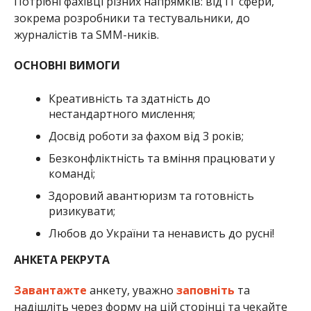
Потрібні фахівці різних напрямків: від ІТ сфери,
зокрема розробники та тестувальники, до
журналістів та SMM-ників.
ОСНОВНІ ВИМОГИ
Креативність та здатність до
нестандартного мислення;
Досвід роботи за фахом від 3 років;
Безконфліктність та вміння працювати у
команді;
Здоровий авантюризм та готовність
ризикувати;
Любов до України та ненависть до русні!
АНКЕТА РЕКРУТА
Завантажте
анкету, уважно
заповніть
та
надішліть через форму на цій сторінці та чекайте