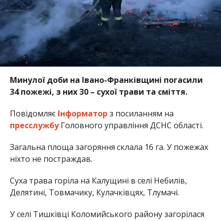
Минулої доби на Івано-Франківщині погасили
34 пожежі, з них 30 – сухої трави та сміття.
Повідомляє
Інформатор
з посиланням на
пресслужбу
Головного управління ДСНС області.
Загальна площа загоряння склала 16 га. У пожежах
ніхто не постраждав.
Суха трава горіла на Калущині в селі Небилів,
Делятині, Товмачику, Кулачківцях, Тлумачі.
У селі Тишківці Коломийського району загорілася