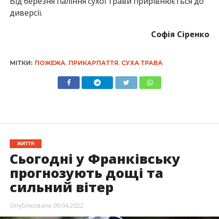
Від березня паління сухої трави прирівнюється до
диверсії.
Софія Сіренко
МІТКИ:
ПОЖЕЖА
,
ПРИКАРПАТТЯ
,
СУХА ТРАВА
ЖИТТЯ
Сьогодні у Франківську
прогнозують дощі та
сильний вітер
Опубліковано
09.04.2022