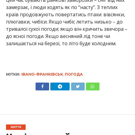
цей час бувають ранкові заморозки – сніг від них
замерзає, і люди ходять як по “насту”. З теплих
країв продовжують повертатись птахи: вівсянки,
плюгавки, чибіси. Якщо чибіс летить низько – до
тривалої сухої погоди; якщо він кричить звечора –
до ясної погоди. Якщо весняний лід тоне чи
залишається на березі, то літо буде холодним.
МІТКИ:
ІВАНО-ФРАНКІВСЬК
,
ПОГОДА
ЖИТТЯ