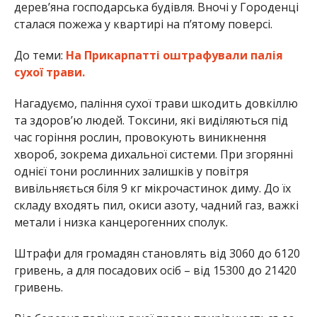
дерев’яна господарська будівля. Вночі у Городенці
сталася пожежа у квартирі на п’ятому поверсі.
До теми:
На Прикарпатті оштрафували палія
сухої трави.
Нагадуємо, паління сухої трави шкодить довкіллю
та здоров’ю людей. Токсини, які виділяються під
час горіння рослин, провокують виникнення
хвороб, зокрема дихальної системи. При згорянні
однієї тони рослинних залишків у повітря
вивільняється біля 9 кг мікрочастинок диму. До їх
складу входять пил, окиси азоту, чадний газ, важкі
метали і низка канцерогенних сполук.
Штрафи для громадян становлять від 3060 до 6120
гривень, а для посадових осіб – від 15300 до 21420
гривень.