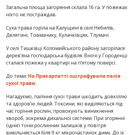
Загальна площа загоряння склала 16 га. У пожежах
ніхто не постраждав.
Суха трава горіла на Калущині в селі Небилів,
Делятині, Товмачику, Кулачківцях, Тлумачі.
У селі Тишківці Коломийського району загорілася
дерев’яна господарська будівля. Вночі у Городенці
сталася пожежа у квартирі на п’ятому поверсі.
До теми:
На Прикарпатті оштрафували палія
сухої трави.
Нагадуємо, паління сухої трави шкодить довкіллю
та здоров’ю людей. Токсини, які виділяються під
час горіння рослин, провокують виникнення
хвороб, зокрема дихальної системи. При згорянні
однієї тони рослинних залишків у повітря
вивільняється біля 9 кг мікрочастинок диму. До їх