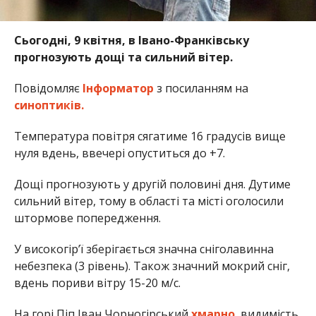
Сьогодні, 9 квітня, в Івано-Франківську
прогнозують дощі та сильний вітер.
Повідомляє
Інформатор
з посиланням на
синоптиків.
Температура повітря сягатиме 16 градусів вище
нуля вдень, ввечері опуститься до +7.
Дощі прогнозують у другій половині дня. Дутиме
сильний вітер, тому в області та місті оголосили
штормове попередження.
У високогір’ї зберігається значна сніголавинна
небезпека (3 рівень). Також значний мокрий сніг,
вдень пориви вітру 15-20 м/с.
На горі Піп Іван Чорногірський
хмарно
, видимість