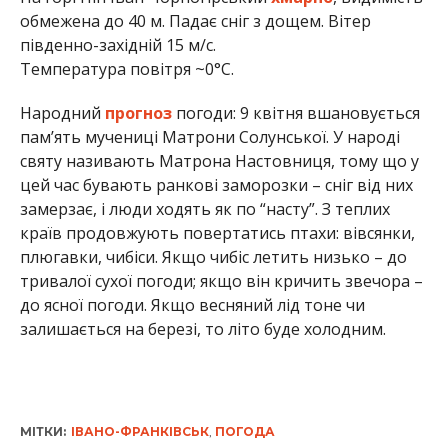
обмежена до 40 м. Падає сніг з дощем. Вітер
південно-західній 15 м/с.
Температура повітря ~0°С.
Народний
прогноз
погоди: 9 квітня вшановується
пам’ять мучениці Матрони Солунської. У народі
святу називають Матрона Настовниця, тому що у
цей час бувають ранкові заморозки – сніг від них
замерзає, і люди ходять як по “насту”. З теплих
країв продовжують повертатись птахи: вівсянки,
плюгавки, чибіси. Якщо чибіс летить низько – до
тривалої сухої погоди; якщо він кричить звечора –
до ясної погоди. Якщо весняний лід тоне чи
залишається на березі, то літо буде холодним.
МІТКИ:
ІВАНО-ФРАНКІВСЬК
,
ПОГОДА