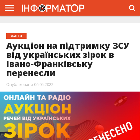
ГОЛОВНА
ЖИТТЯ
ВЛАДА
ГРОШІ
ТРЕШ
ТИСМЕНИЦЯ
НАДВІРНА
РОЗСЛІДУВАННЯ
АФІША
РЕКЛАМА
ПРО
ПРОЄКТ
ЖИТТЯ
Аукціон на підтримку ЗСУ
від українських зірок в
Івано-Франківську
перенесли
Опубліковано
06.05.2022