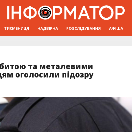
ТИСМЕНИЦЯ
НАДВІРНА
РОЗСЛІДУВАННЯ
АФІША
 битою та металевими
ям оголосили підозру