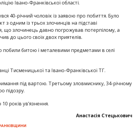
ліцію Івано-Франківської області.
увся 40-річний чоловік із заявою про побиття. Було
т з одним із трьох злочинців на підставі
ся, що злочинець давно погрожував потерпілому, а
чив до цього своїх двох приятелів.
го побили битою і металевими предметами в селі
нці Тисменицької та Івано-Франківської ТГ.
тримання під вартою. Третьому зловмиснику, 34-річному
о підозру.
 10 років ув’язнення.
Анастасія Стецькович
ФРАНКІВЩИНИ