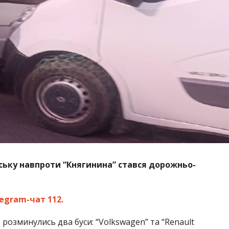
вську навпроти “Княгинина” стався дорожньо-
legram-чат 112.
 розминулись два буси: “Volkswagen” та “Renault