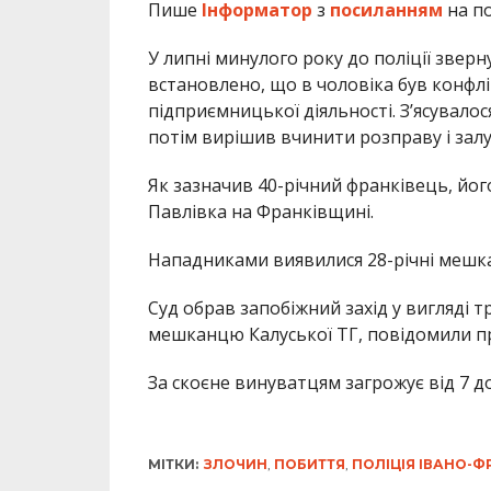
Пише
Інформатор
з
посиланням
на по
У липні минулого року до поліції зверн
встановлено, що в чоловіка був конфлік
підприємницької діяльності. З’ясувало
потім вирішив вчинити розправу і залу
Як зазначив 40-річний франківець, йо
Павлівка на Франківщині.
Нападниками виявилися 28-річні мешка
Суд обрав запобіжний захід у вигляді 
мешканцю Калуської ТГ, повідомили пр
За скоєне винуватцям загрожує від 7 до
МІТКИ:
ЗЛОЧИН
,
ПОБИТТЯ
,
ПОЛІЦІЯ ІВАНО-