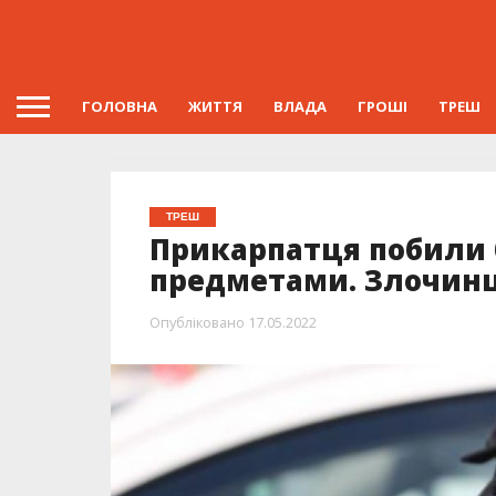
ГОЛОВНА
ЖИТТЯ
ВЛАДА
ГРОШІ
ТРЕШ
ТРЕШ
Прикарпатця побили
предметами. Злочинц
Опубліковано
17.05.2022