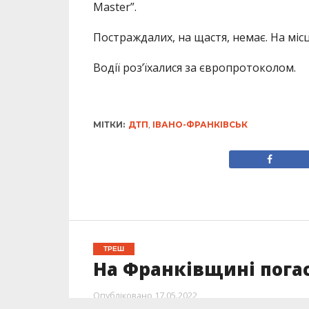
Master”.
Постраждалих, на щастя, немає. На міс
Водії роз’їхалися за європротоколом.
МІТКИ:
ДТП
,
ІВАНО-ФРАНКІВСЬК
ТРЕШ
На Франківщині пога
Опубліковано
17.05.2022