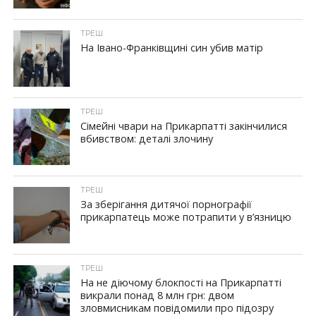
ТРЕШ
На Івано-Франківщині син убив матір
ТРЕШ
Сімейні чвари на Прикарпатті закінчилися
вбивством: деталі злочину
ТРЕШ
За зберігання дитячої порнографії
прикарпатець може потрапити у в’язницю
ТРЕШ
На не діючому блокпості на Прикарпатті
викрали понад 8 млн грн: двом
зловмисникам повідомили про підозру