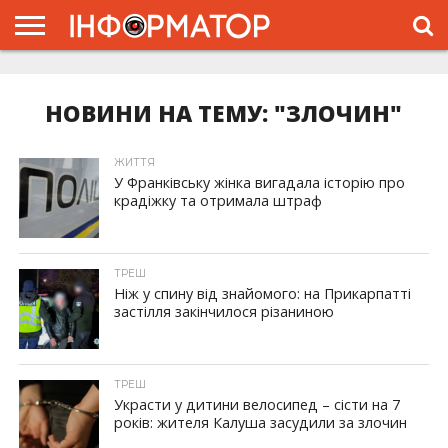
ГОЛОВНА
ЖИТТЯ
ВЛАДА
ГРОШІ
ТРЕШ
ТИСМЕНИЦЯ
НАДВІРНА
РОЗСЛІДУВАННЯ
АФІША
РЕКЛАМА
ПРО
ПРОЄКТ
НОВИНИ НА ТЕМУ: "ЗЛОЧИН"
ЖИТТЯ
У Франківську жінка вигадала історію про
крадіжку та отримала штраф
ТРЕШ
Ніж у спину від знайомого: на Прикарпатті
застілля закінчилося різаниною
ТРЕШ
Украсти у дитини велосипед – сісти на 7
років: жителя Калуша засудили за злочин