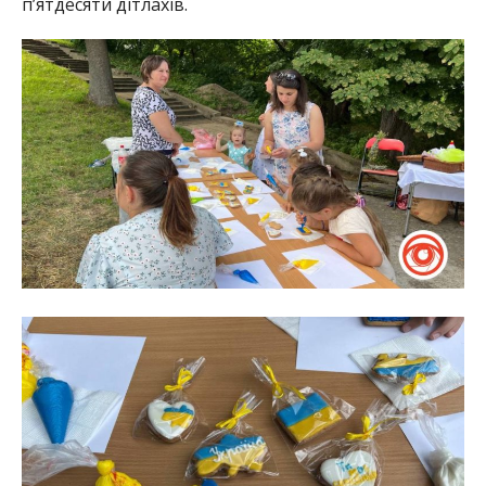
п’ятдесяти дітлахів.