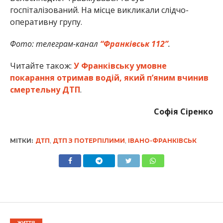
госпіталізований. На місце викликали слідчо-
оперативну групу.
Фото: телеграм-канал
“Франківськ 112”
.
Читайте також:
У Франківську умовне
покарання отримав водій, який п’яним вчинив
смертельну ДТП
.
Софія Сіренко
МІТКИ:
ДТП
,
ДТП З ПОТЕРПІЛИМИ
,
ІВАНО-ФРАНКІВСЬК
ЖИТТЯ