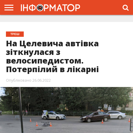
ГОЛОВНА
ЖИТТЯ
ВЛАДА
ГРОШІ
ТРЕШ
ТИСМЕНИЦЯ
НАДВІРНА
РОЗСЛІДУВАННЯ
АФІША
РЕКЛАМА
ПРО
ПРОЄКТ
ТРЕШ
На Целевича автівка
зіткнулася з
велосипедистом.
Потерпілий в лікарні
Опубліковано
26.06.2022