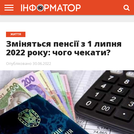
ГОЛОВНА
ЖИТТЯ
ВЛАДА
ГРОШІ
ТРЕШ
ТИСМЕНИЦЯ
НАДВІРНА
РОЗСЛІДУВАННЯ
АФІША
РЕКЛАМА
ПРО
ПРОЄКТ
ЖИТТЯ
Зміняться пенсії з 1 липня
2022 року: чого чекати?
Опубліковано
30.06.2022