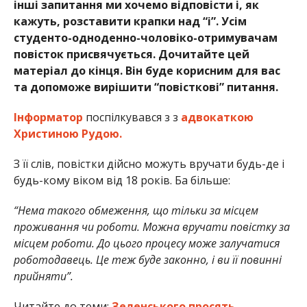
інші запитання ми хочемо відповісти і, як
кажуть, розставити крапки над “і”. Усім
студенто-одноденно-чоловіко-отримувачам
повісток присвячується. Дочитайте цей
матеріал до кінця. Він буде корисним для вас
та допоможе вирішити “повісткові” питання.
Інформатор
поспілкувався з з
адвокаткою
Христиною Рудою.
З її слів, повістки дійсно можуть вручати будь-де і
будь-кому віком від 18 років. Ба більше:
“Нема такого обмеження, що тільки за місцем
проживання чи роботи. Можна вручати повістку за
місцем роботи. До цього процесу може залучатися
роботодавець. Це теж буде законно, і ви її повинні
прийняти”.
Читайте до теми:
Зеленського просять