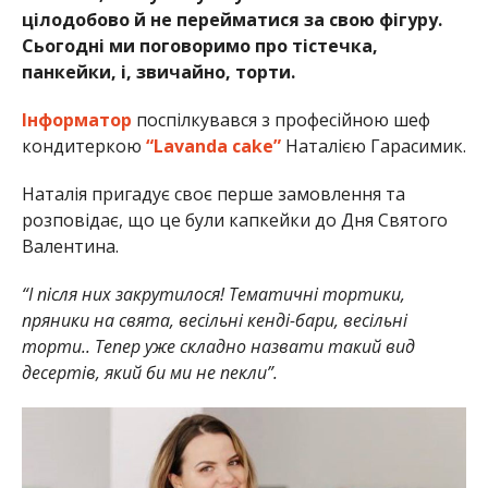
цілодобово й не перейматися за свою фігуру.
Сьогодні ми поговоримо про тістечка,
панкейки, і, звичайно, торти.
Інформатор
поспілкувався з професійною шеф
кондитеркою
“Lavanda cake”
Наталією Гарасимик.
Наталія пригадує своє перше замовлення та
розповідає, що це були капкейки до Дня Святого
Валентина.
“І після них закрутилося! Тематичні тортики,
пряники на свята, весільні кенді-бари, весільні
торти.. Тепер уже складно назвати такий вид
десертів, який би ми не пекли”.