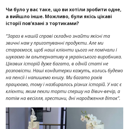
Чи було у вас таке, що ви хотіли зробити одне,
а вийшло інше. Можливо, були якісь цікаві
історії пов’язані з тортиками?
“Зараз в нашій справі складно знайти якісні та
звичні нам у приготуванні продукти. Але ми
стараємося, щоб наші клієнти цього не помічали і
шукаємо їм альтернативу в українського виробника.
Цікавих історій дуже багато, в одній статі не
розповісти. Наші кондитерки кажуть, колись будемо
на пенсії і напишемо книгу. Ми багато років
працюємо, тому і назбиралось різних історій. У нас є
клієнти, яким пекли торти спершу на дівич-вечір, а
потім на весілля, хрестини, дні народження діток”.