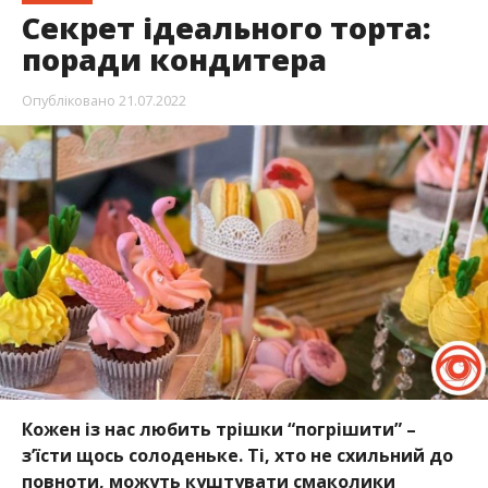
Секрет ідеального торта:
поради кондитера
Опубліковано
21.07.2022
Кожен із нас любить трішки “погрішити” –
з’їсти щось солоденьке. Ті, хто не схильний до
повноти, можуть куштувати смаколики