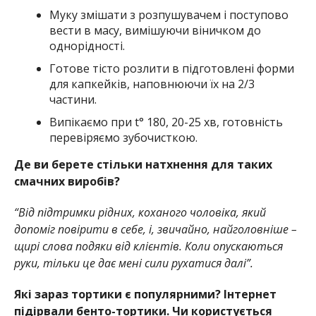
Муку змішати з розпушувачем і поступово
вести в масу, вимішуючи віничком до
однорідності.
Готове тісто розлити в пiдготовлені форми
для капкейків, наповнюючи їх на 2/3
частини.
Випікаємо при t° 180, 20-25 хв, готовність
перевіряємо зубочисткою.
Де ви берете стільки натхнення для таких
смачних виробів?
“Від підтримки рідних, коханого чоловіка, який
допоміг повірити в себе, і, звичайно, найголовніше –
щирі слова подяки від клієнтів. Коли опускаються
руки, тільки це дає мені сили рухатися далі”.
Які зараз тортики є популярними? Інтернет
підірвали бенто-тортики. Чи користується