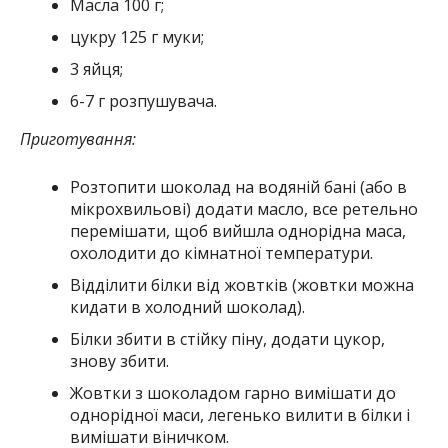
Масла 100 г;
цукру 125 г муки;
3 яйця;
6-7 г розпушувача.
Приготування:
Розтопити шоколад на водяній бані (або в
мікрохвильові) додати масло, все ретельно
перемішати, щоб вийшла однорідна маса,
охолодити до кiмнатноï температури.
Вiддiлити білки від жовтків (жовтки можна
кидати в холодний шоколад).
Білки збити в стійку піну, додати цукор,
знову збити.
Жовтки з шоколадом гарно вимішати до
однорідної маси, легенько вилити в білки і
вимішати віничком.