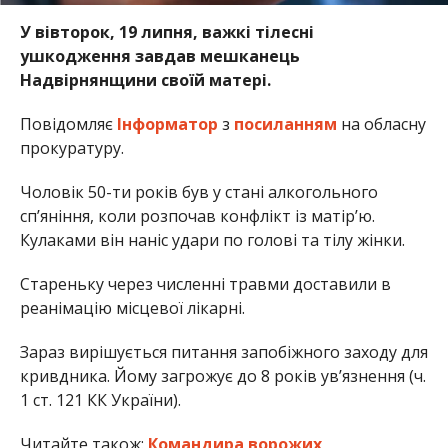
У вівторок, 19 липня, важкі тілесні
ушкодження завдав мешканець
Надвірнянщини своїй матері.
Повідомляє
Інформатор
з
посиланням
на обласну
прокуратуру.
Чоловік 50-ти років був у стані алкогольного
сп’яніння, коли розпочав конфлікт із матір’ю.
Кулаками він наніс удари по голові та тілу жінки.
Стареньку через численні травми доставили в
реанімацію місцевої лікарні.
Зараз вирішується питання запобіжного заходу для
кривдника. Йому загрожує до 8 років ув’язнення (ч.
1 ст. 121 КК України).
Читайте також:
Командира ворожих