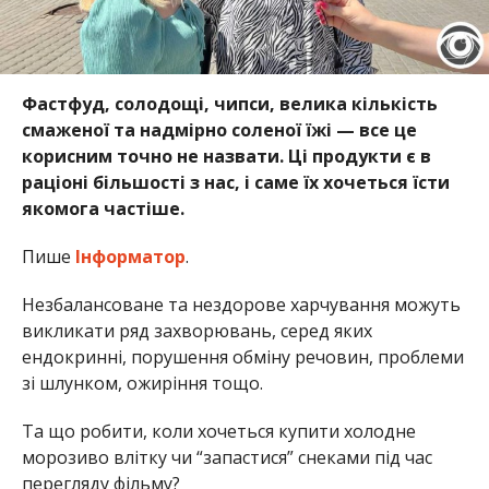
Фастфуд, солодощі, чипси, велика кількість
смаженої та надмірно соленої їжі — все це
корисним точно не назвати. Ці продукти є в
раціоні більшості з нас, і саме їх хочеться їсти
якомога частіше.
Пише
Інформатор
.
Незбалансоване та нездорове харчування можуть
викликати ряд захворювань, серед яких
ендокринні, порушення обміну речовин, проблеми
зі шлунком, ожиріння тощо.
Та що робити, коли хочеться купити холодне
морозиво влітку чи “запастися” снеками під час
перегляду фільму?