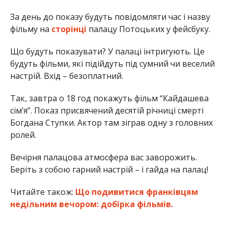
За день до показу будуть повідомляти час і назву
фільму на
сторінці
палацу Потоцьких у фейсбуку.
Що будуть показувати? У палаці інтригують. Це
будуть фільми, які підійдуть під сумний чи веселий
настрій. Вхід – безоплатний.
Так, завтра о 18 год покажуть фільм “Кайдашева
сім’я”. Показ присвячений десятій річниці смерті
Богдана Ступки. Актор там зіграв одну з головних
ролей.
Вечірня палацова атмосфера вас заворожить.
Беріть з собою гарний настрій – і гайда на палац!
Читайте також:
Що подивитися франківцям
недільним вечором: добірка фільмів.