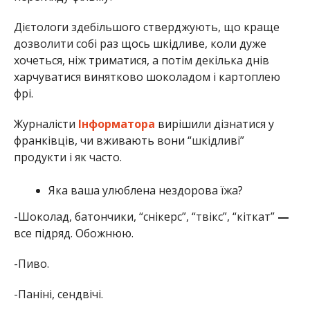
Дієтологи здебільшого стверджують, що краще
дозволити собі раз щось шкідливе, коли дуже
хочеться, ніж триматися, а потім декілька днів
харчуватися винятково шоколадом і картоплею
фрі.
Журналісти
Інформатора
вирішили дізнатися у
франківців, чи вживають вони “шкідливі”
продукти і як часто.
Яка ваша улюблена нездорова їжа?
-Шоколад, батончики, “снікерс”, “твікс”, “кіткат”
—
все підряд. Обожнюю.
-Пиво.
-Паніні, сендвічі.