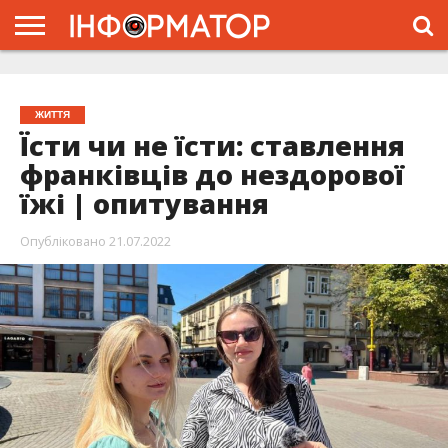
ГОЛОВНА
ЖИТТЯ
ВЛАДА
ГРОШІ
ТРЕШ
ТИСМЕНИЦЯ
НАДВІРНА
РОЗСЛІДУВАННЯ
АФІША
РЕКЛАМА
ПРО
ПРОЄКТ
ЖИТТЯ
Їсти чи не їсти: ставлення
франківців до нездорової
їжі | опитування
Опубліковано
21.07.2022