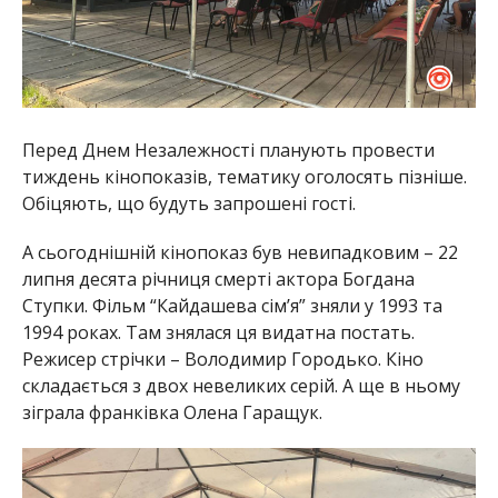
Перед Днем Незалежності планують провести
тиждень кінопоказів, тематику оголосять пізніше.
Обіцяють, що будуть запрошені гості.
А сьогоднішній кінопоказ був невипадковим – 22
липня десята річниця смерті актора Богдана
Ступки. Фільм “Кайдашева сім’я” зняли у 1993 та
1994 роках. Там знялася ця видатна постать.
Режисер стрічки – Володимир Городько. Кіно
складається з двох невеликих серій. А ще в ньому
зіграла франківка Олена Гаращук.