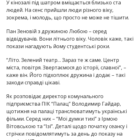
У кінозалі під шатром вміщається близько ста
людей. На сенс прийшли люди різного віку,
зокрема, і молодь, що просто не може не тішити.
Пан Зеновій з дружиною Любою – серед
відвідувачів. Вони літнього віку. Чоловік каже, такі
покази нагадують йому студентські роки.
“Літо. Зелений театр… Зараз те ж саме. Центр
міста, повітря. Звертаємося до історії, славної”, –
каже він. Його підхоплює дружина і додає – такі
заходи справді цікаві.
Як розповідає директор комунального
підприємства ПІК “Палац” Володимир Гайдар,
щотижня на палаці транслюватимуть українські
фільми. Серед них – “Мої думки тихі” з Ірмою
Вітовською та “Ізі”. Деталі щодо початку сеансу і
стрічки повідомлятимуть за день до показу на