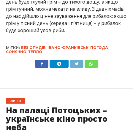
день буде глухий грім – до тихого дощу, а якщо
грім гучний, можна чекати на зливу. З давніх часів
до нас дійшло цінне зауваження для рибалок: якщо
грім у пісний день (середа і п’ятниця) – у рибалок
буде хороший улов риби.
МІТКИ:
БЕЗ ОПАДІВ
,
ІВАНО-ФРАНКІВСЬК
,
ПОГОДА
,
СОНЯЧНО
,
ТЕПЛО
ЖИТТЯ
На палаці Потоцьких –
українське кіно просто
неба