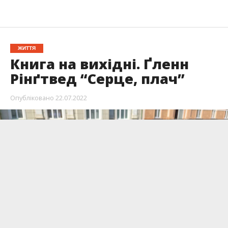
ЖИТТЯ
Книга на вихідні. Ґленн
Рінґтвед “Серце, плач”
Опубліковано
22.07.2022