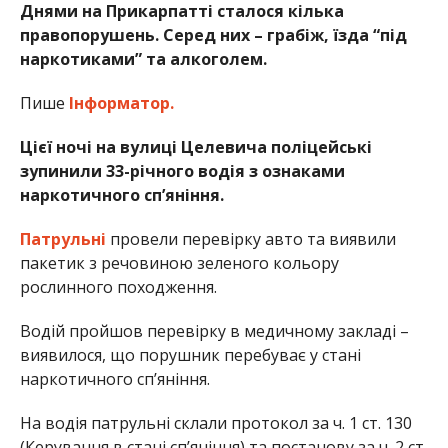
Днями на Прикарпатті сталося кілька
правопорушень. Серед них – грабіж, їзда “під
наркотиками” та алкоголем.
Пише
Інформатор.
Цієї ночі на вулиці Целевича поліцейські
зупинили 33-річного водія з ознаками
наркотичного сп’яніння.
Патрульні
провели перевірку авто та виявили
пакетик з речовиною зеленого кольору
рослинного походження.
Водій пройшов перевірку в медичному закладі –
виявилося, що порушник перебуває у стані
наркотичного сп’яніння.
На водія патрульні склали протокол за ч. 1 ст. 130
(Керування в стані сп’яніння) та постанову за ч. 2 ст.