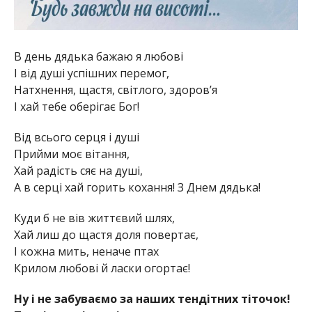
В день дядька бажаю я любові
І від душі успішних перемог,
Натхнення, щастя, світлого, здоров’я
І хай тебе оберігає Бог!
Від всього серця і душі
Прийми моє вітання,
Хай радість сяє на душі,
А в серці хай горить кохання! З Днем дядька!
Куди б не вів життєвий шлях,
Хай лиш до щастя доля повертає,
І кожна мить, неначе птах
Крилом любові й ласки огортає!
Ну і не забуваємо за наших тендітних тіточок!