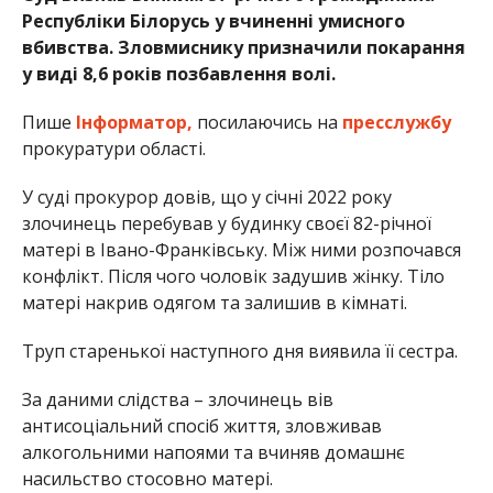
Республіки Білорусь у вчиненні умисного
вбивства. Зловмиснику призначили покарання
у виді 8,6 років позбавлення волі.
Пише
Інформатор,
посилаючись на
пресслужбу
прокуратури області.
У суді прокурор довів, що у січні 2022 року
злочинець перебував у будинку своєї 82-річної
матері в Івано-Франківську. Між ними розпочався
конфлікт. Після чого чоловік задушив жінку. Тіло
матері накрив одягом та залишив в кімнаті.
Труп старенької наступного дня виявила її сестра.
За даними слідства – злочинець вів
антисоціальний спосіб життя, зловживав
алкогольними напоями та вчиняв домашнє
насильство стосовно матері.