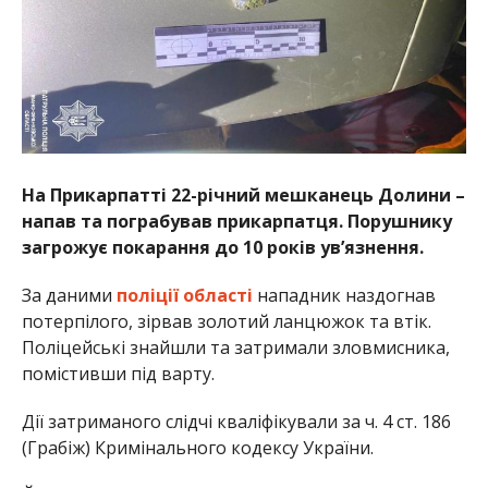
На Прикарпатті 22-річний мешканець Долини –
напав та пограбував прикарпатця. Порушнику
загрожує покарання до 10 років ув’язнення.
За даними
поліції області
нападник наздогнав
потерпілого, зірвав золотий ланцюжок та втік.
Поліцейські знайшли та затримали зловмисника,
помістивши під варту.
Дії затриманого слідчі кваліфікували за ч. 4 ст. 186
(Грабіж) Кримінального кодексу України.