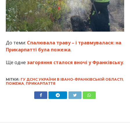
До теми:
Спалювала траву – і травмувалася: на
Прикарпатті була пожежа
.
Ще одне
загоряння сталося вночі у Франківську
.
МІТКИ:
ГУ ДСНС УКРАЇНИ В ІВАНО-ФРАНКІВСЬКІЙ ОБЛАСТІ
,
ПОЖЕЖА
,
ПРИКАРПАТТЯ