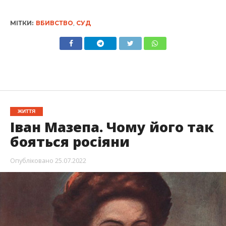
МІТКИ:
ВБИВСТВО
,
СУД
ЖИТТЯ
Іван Мазепа. Чому його так
бояться росіяни
Опубліковано
25.07.2022