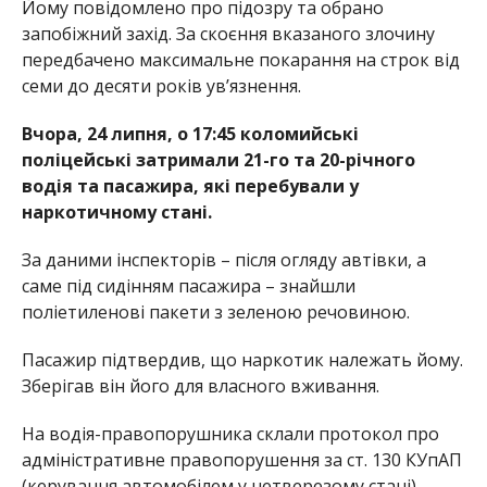
Йому повідомлено про підозру та обрано
запобіжний захід. За скоєння вказаного злочину
передбачено максимальне покарання на строк від
семи до десяти років ув’язнення.
Вчора, 24 липня, о 17:45 коломийські
поліцейські затримали 21-го та 20-річного
водія та пасажира, які перебували у
наркотичному стані.
За даними інспекторів – після огляду автівки, а
саме під сидінням пасажира – знайшли
поліетиленові пакети з зеленою речовиною.
Пасажир підтвердив, що наркотик належать йому.
Зберігав він його для власного вживання.
На водія-правопорушника склали протокол про
адміністративне правопорушення за ст. 130 КУпАП
(керування автомобілем у нетверезому стані).