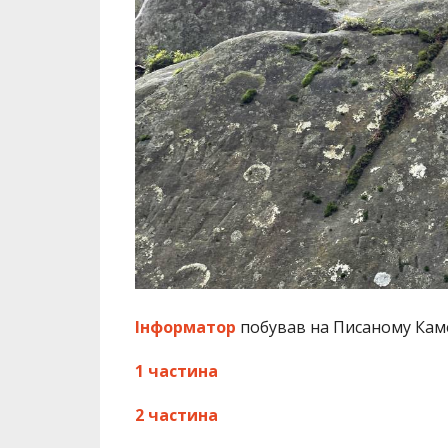
Інформатор
побував на Писаному Камен
1 частина
2 частина