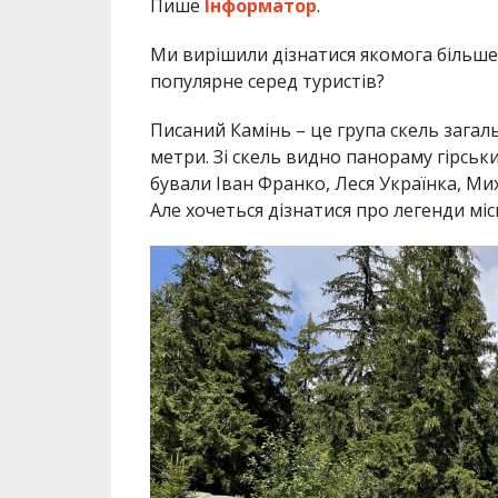
Пише
Інформатор
.
Ми вирішили дізнатися якомога більше 
популярне серед туристів?
Писаний Камінь – це група скель загал
метри. Зі скель видно панораму гірськ
бували Іван Франко, Леся Українка, Мих
Але хочеться дізнатися про легенди мі