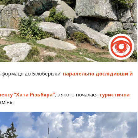
формації до Білоберізки,
паралельно дослідивши й
ексу “Хата Різьбяра”
, з якого почалася
туристична
амінь.