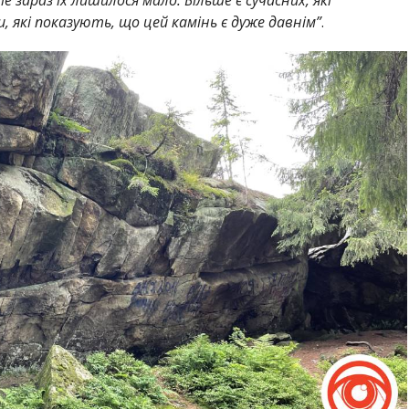
 які показують, що цей камінь є дуже давнім”
.