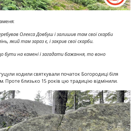
аменя:
еребував Олекса Довбуш і залишив там свої скарби
нь, який там зараз є, і закрив свої скарби.
що бути на камені і загадати бажання, то воно
гуцули ходили святкували початок Богородиці біля
. Проте близько 15 років цю традицію відмінили.