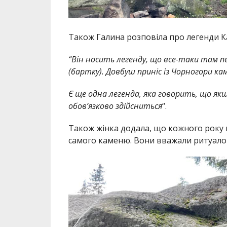
Також Галина розповіла про легенди К
“Він носить легенду, що все-таки там п
(бартку). Довбуш приніс із Чорногори камі
Є ще одна легенда, яка говорить, що як
обов’язково здійсниться
“.
Також жінка додала, що кожного року 
самого каменю. Вони вважали ритуалом