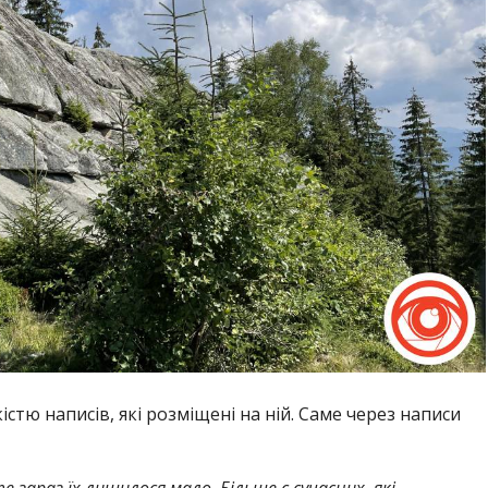
істю написів, які розміщені на ній. Саме через написи
 зараз їх лишилося мало. Більше є сучасних, які