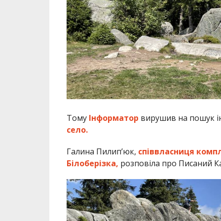
Тому
Інформатор
вирушив на пошук ін
село.
Галина Пилип’юк,
співвласниця компл
Білоберізка,
розповіла про Писаний К