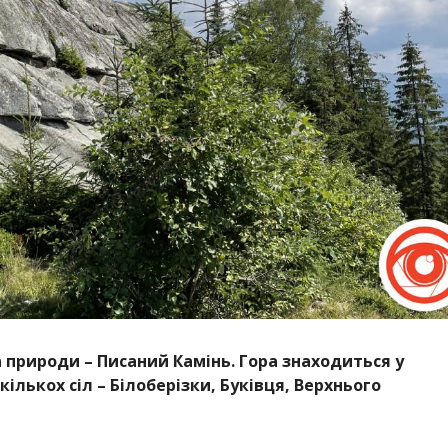
а природи – Писаний Камінь. Гора знаходиться у
кількох сіл – Білоберізки, Буківця, Верхнього