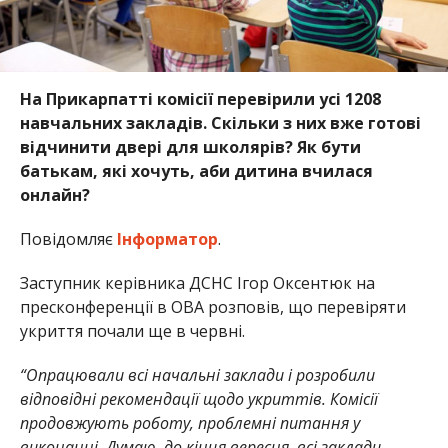
На Прикарпатті комісії перевірили усі 1208
навчальних закладів. Скільки з них вже готові
відчинити двері для школярів? Як бути
батькам, які хочуть, аби дитина вчилася
онлайн?
Повідомляє
Інформатор
.
Заступник керівника ДСНС Ігор Оксентюк на
пресконференції в ОВА розповів, що перевіряти
укриття почали ще в червні.
“Опрацювали всі начальні заклади і розробили
відповідні рекомендації щодо укриттів. Комісії
продовжують роботу, проблемні питання у
виконанні. Думаю, до кінця вересня, всі заклади