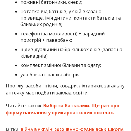
поживні батончики, снеки;
нотатка від батьків, у якій вказано
прізвище, ім’я дитини, контакти батьків та
близьких родичів;
телефон (за можливості) + зарядний
пристрій + павербанк;
індивідуальний набір кількох ліків (запас на
кілька днів);
комплект змінної білизни та одягу;
улюблена іграшка або річ.
Про їжу, засоби гігієни, ковдри, ліхтарики, загальну
аптечку має подбати заклад освіти.
Читайте також:
Вибір за батьками. Ще раз про
форму навчання у прикарпатських школах.
МІТКИ:
ВІЙНА В УКРАЇНІ 2022
,
ІВАНО-ФРАНКІВСЬК
,
ШКОЛА