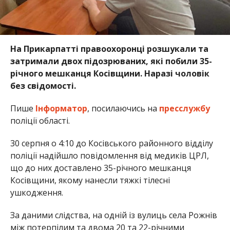
На Прикарпатті правоохоронці розшукали та
затримали двох підозрюваних, які побили 35-
річного мешканця Косівщини. Наразі чоловік
без свідомості.
Пише
Інформатор
, посилаючись на
пресслужбу
поліції області.
30 серпня о 4:10 до Косівського районного відділу
поліції надійшло повідомлення від медиків ЦРЛ,
що до них доставлено 35-річного мешканця
Косівщини, якому нанесли тяжкі тілесні
ушкодження.
За даними слідства, на одній із вулиць села Рожнів
між потерпілим та двома 20 та 22-річними