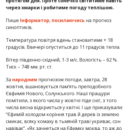
протягом дня. Проте сонечко світитиме навіть
через хмарки і робитиме погоду теплішою.
Пише
Інформатор
,
посилаючись
на прогноз
синоптиків.
Температура повітря вдень становитиме + 18
градусів. Ввечері опуститься до 11 градусів тепла.
Вітер південно-східний, 1-3 м/с. Вологість – 62 %.
Тиск – 748 мм. рт. ст.
За
народним
прогнозом погоди, завтра, 28
жовтня, вшановується пам’ять преподобного
Євфимія Нового, Солунського. Наші пращури
помітили, з якого числа у жовтні піде сніг, з того
числа весна відкриється у квітні. І ще приказували:
“Єфимій холодом коріння трав й дерев із землею
смикає, всяку комаху в тьмяній траві укриває, сон
навіває”. «Як зачнеться на Єфимку моква, то аж до