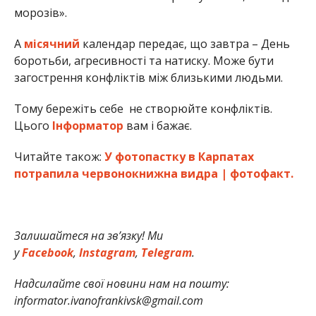
морозів».
А
місячний
календар передає, що завтра – День
боротьби, агресивності та натиску. Може бути
загострення конфліктів між близькими людьми.
Тому бережіть себе не створюйте конфліктів.
Цього
Інформатор
вам і бажає.
Читайте також:
У фотопастку в Карпатах
потрапила червонокнижна видра | фотофакт.
Залишайтеся на зв’язку! Ми
у
Facebook
,
Instagram
,
Telegram
.
Надсилайте свої новини нам на пошту:
informator.ivanofrankivsk@gmail.com