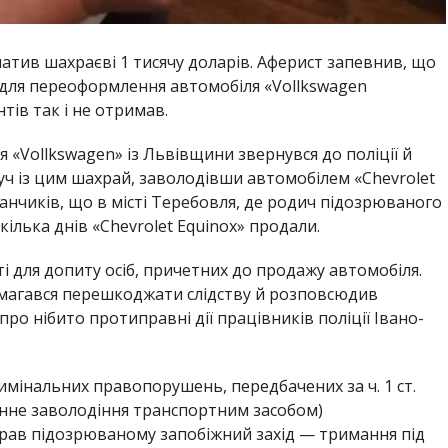
атив шахраєві 1 тисячу доларів. Аферист запевнив, що
 для переоформлення автомобіля «Vollkswagen
тів так і не отримав.
 «Vollkswagen» із Львівщини звернувся до поліції й
уч із цим шахрай, заволодівши автомобілем «Chevrolet
данчиків, що в місті Теребовля, де родич підозрюваного
кілька днів «Chevrolet Equinox» продали.
ті для допиту осіб, причетних до продажу автомобіля.
амагався перешкоджати слідству й розповсюдив
о нібито протиправні дії працівників поліції Івано-
имінальних правопорушень, передбачених за ч. 1 ст.
аконне заволодіння транспортним засобом)
брав підозрюваному запобіжний захід — тримання під