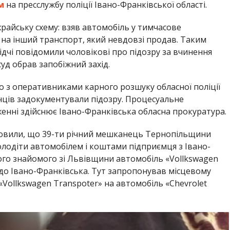
м
на пресслужбу поліції Івано-Франківської області.
айську схему: взяв автомобіль у тимчасове
 на інший транспорт, який невдовзі продав. Таким
ідчі повідомили чоловікові про підозру за вчинення
уд обрав запобіжний захід.
о з оперативниками карного розшуку обласної поліції
нців задокументували підозру. Процесуальне
нні здійснює Івано-Франківська обласна прокуратура.
ановили, що 39-ти річний мешканець Тернопільщини
лодіти автомобілем і коштами підприємця з Івано-
ого знайомого зі Львівщини автомобіль «Vollkswagen
в до Івано-Франківська. Тут запропонував місцевому
Vollkswagen Transpoter» на автомобіль «Chevrolet