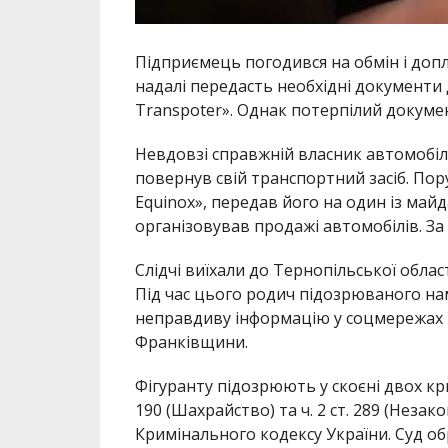
Підприємець погодився на обмін і допл
надалі передасть необхідні документи
Transpoter». Однак потерпілий докумен
Невдовзі справжній власник автомобіля
повернув свій транспортний засіб. Пор
Equinox», передав його на один із май
організовував продажі автомобілів. За 
Слідчі виїхали до Тернопільської облас
Під час цього родич підозрюваного н
неправдиву інформацію у соцмережах пр
Франківщини.
Фігуранту підозрюють у скоєні двох кр
190 (Шахрайство) та ч. 2 ст. 289 (Нез
Кримінального кодексу України. Суд о