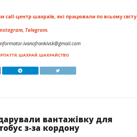
и call-центр шахраїв, які працювали по всьому світу
nstagram
,
Telegram
.
formator.ivanofrankivsk@gmail.com
РПАТТЯ
,
ШАХРАЙ
,
ШАХРАЙСТВО
одарували вантажівку для
тобус з-за кордону