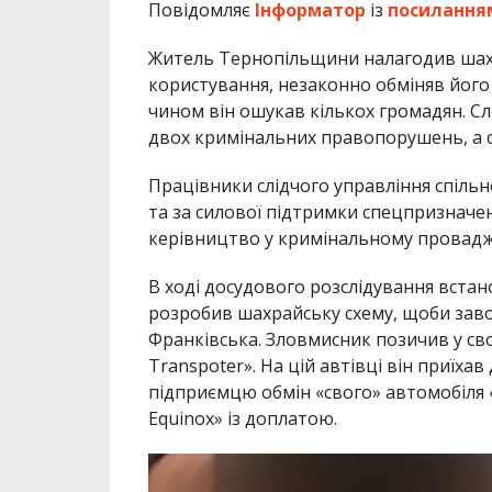
Повідомляє
Інформатор
із
посилання
Житель Тернопільщини налагодив шахр
користування, незаконно обміняв його
чином він ошукав кількох громадян. Сл
двох кримінальних правопорушень, а с
Працівники слідчого управління спільн
та за силової підтримки спецпризначе
керівництво у кримінальному провадже
В ході досудового розслідування вст
розробив шахрайську схему, щоби заво
Франківська. Зловмисник позичив у св
Transpoter». На цій автівці він приїха
підприємцю обмін «свого» автомобіля «
Equinox» із доплатою.