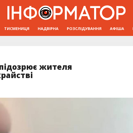
ТИСМЕНИЦЯ
НАДВІРНА
РОЗСЛІДУВАННЯ
АФІША
 підозрює жителя
райстві