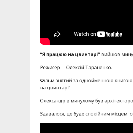
“Я працюю на цвинтарі”
вийшов минул
Режисер – Олексій Тараненко.
Фільм знятий за однойменною книгою 
на цвинтарі”.
Олександр в минулому був архітекторо
Здавалося, це буде спокійним місцем, од