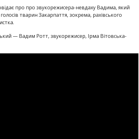
повідає про про звукорежисера-невдаху Вадима, який
голосів тварин Закарпаття, зокрема, рахівського
истка.
ський — Вадим Ротт, звукорежисер, Ірма Вітовська-