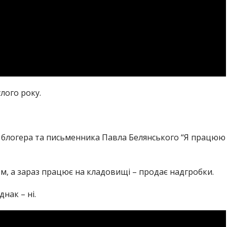
ого року.
блогера та письменника Павла Белянського “Я працюю
м, а зараз працює на кладовищі – продає надгробки.
нак – ні.