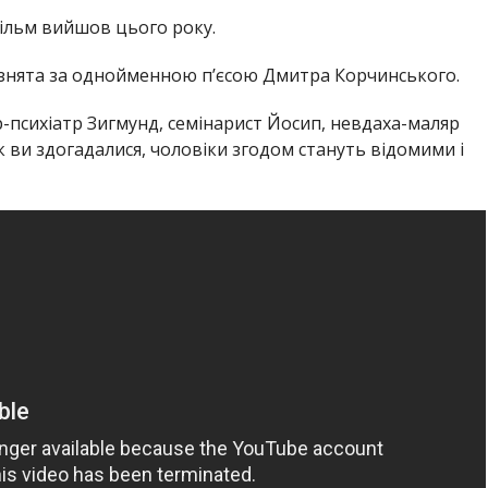
Фільм вийшов цього року.
 знята за однойменною п’єсою Дмитра Корчинського.
р-психіатр Зигмунд, семінарист Йосип, невдаха-маляр
Як ви здогадалися, чоловіки згодом стануть відомими і