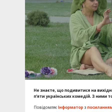
Не знаєте, що подивитися на вихідни
п’яти українських комедій. З ними т
Повідомляє
Інформатор
з
посилання