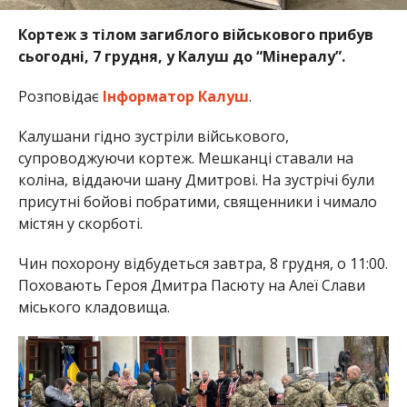
Кортеж з тілом загиблого військового прибув
сьогодні, 7 грудня, у Калуш до “Мінералу”.
Розповідає
Інформатор Калуш
.
Калушани гідно зустріли військового,
супроводжуючи кортеж. Мешканці ставали на
коліна, віддаючи шану Дмитрові. На зустрічі були
присутні бойові побратими, священники і чимало
містян у скорботі.
Чин похорону відбудеться завтра, 8 грудня, о 11:00.
Поховають Героя Дмитра Пасюту на Алеї Слави
міського кладовища.