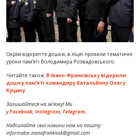
Окрім відкриття дошки, в ліцеї провели тематичні
уроки пам’яті Володимира Розвадовського.
Читайте також:
В Івано-Франківську відкрили
дошку пам’яті командиру батальйону Олегу
Куцину
Залишайтеся на зв’язку! Ми
у
Facebook
,
Instagram
,
Telegram
.
Надсилайте свої новини нам на пошту:
informator.ivanofrankivsk@gmail.com