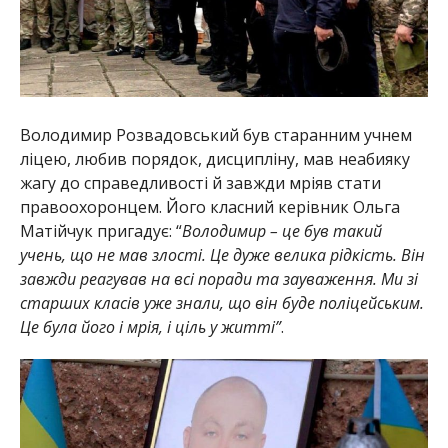
Володимир Розвадовський був старанним учнем
ліцею, любив порядок, дисципліну, мав неабияку
жагу до справедливості й завжди мріяв стати
правоохоронцем. Його класний керівник Ольга
Матійчук пригадує: “
Володимир – це був такий
учень, що не мав злості. Це дуже велика рідкість. Він
завжди реагував на всі поради та зауваження. Ми зі
старших класів уже знали, що він буде поліцейським.
Це була його і мрія, і ціль у житті”
.