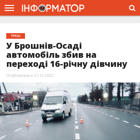
ГОЛОВНА
ЖИТТЯ
ВЛАДА
ГРОШІ
ТРЕШ
ТИСМЕНИЦЯ
НАДВІРНА
РОЗСЛІДУВАННЯ
АФІША
РЕКЛАМА
ПРО
ПРОЄКТ
ТРЕШ
У Брошнів-Осаді
автомобіль збив на
переході 16-річну дівчину
Опубліковано
27.12.2022