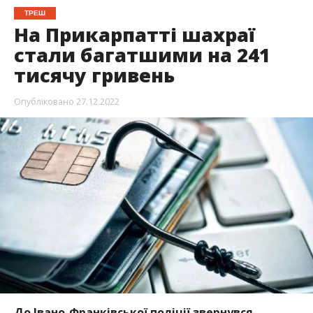
ТРЕШ
На Прикарпатті шахраї
стали багатшими на 241
тисячу гривень
Опубліковано
27.12.2022
До Івано-Франківської поліції звернувся