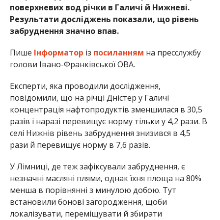
поверхневих вод річки в Галичі й Нижневі.
Результати досліджень показали, що рівень
забруднення значно впав.
Пише
Інформатор
із
посиланням
на пресслужбу
голови Івано-Франківської ОВА.
Експерти, яка проводили дослідження,
повідомили, що на річці Дністер у Галичі
концентрація нафтопродуктів зменшилася в 30,5
разів і наразі перевищує норму тільки у 4,2 рази. В
селі Нижнів рівень забруднення знизився в 4,5
рази й перевищує норму в 7,6 разів.
У Лімниці, де теж зафіксували забруднення, є
незначні масляні плями, однак їхня площа на 80%
менша в порівнянні з минулою добою. Тут
встановили бонові загородження, щоби
локалізувати, переміщувати й збирати