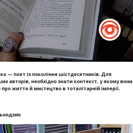
о — поет із покоління шістдесятників. Для
нших авторів, необхідно знати контекст, у якому вони
про життя й мистецтво в тоталітарній імперії.
сьондзик