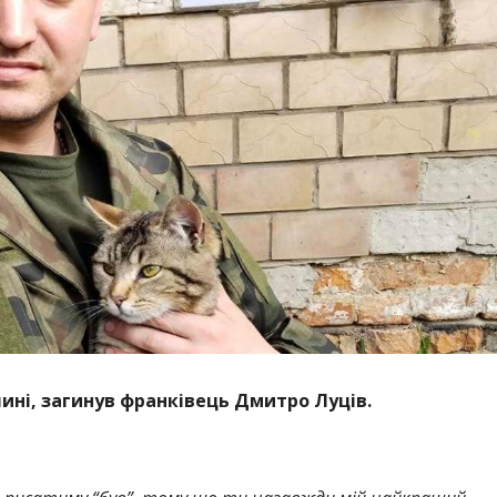
чині, загинув франківець Дмитро Луців.