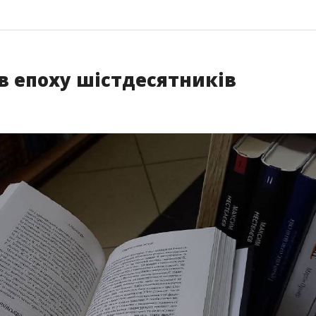
в епоху шістдесятників