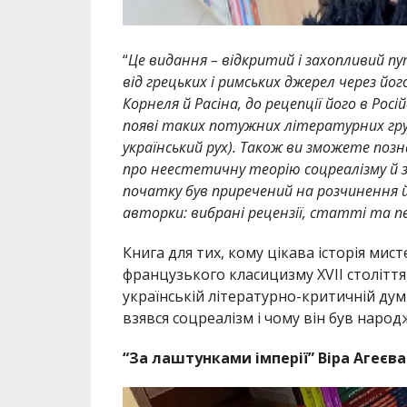
“
Це видання – відкритий і захопливий п
від грецьких і римських джерел через йог
Корнеля й Расіна, до рецепції його в Росі
появі таких потужних літературних гру
український рух). Також ви зможете поз
про неестетичну теорію соцреалізму й з
початку був приречений на розчинення й
авторки: вибрані рецензії, статті та 
Книга для тих, кому цікава історія мис
французького класицизму XVII століття,
українській літературно-критичній думц
взявся соцреалізм і чому він був наро
“За лаштунками імперії” Віра Агеєва