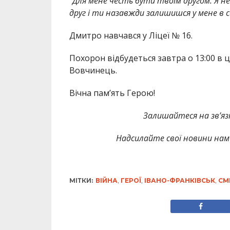
“Для мене честь бути твоїм другом. Я н
друг і ти назавжди залишишся у мене в с
Дмитро навчався у Ліцеї № 16.
Похорон відбудеться завтра о 13:00 в ц
Вовчинець.
Вічна пам’ять Герою!
Залишайтеся на зв’язк
Надсилайте свої новини нам 
МІТКИ:
ВІЙНА
,
ГЕРОЇ
,
ІВАНО-ФРАНКІВСЬК
,
СМ