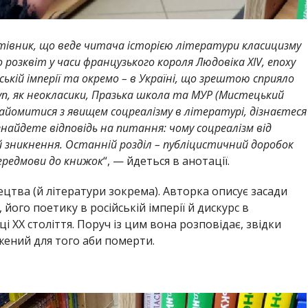
утівник, що веде читача історією літератури класицизму
о розквіт у часи французького короля Людовіка XIV, епоху
йській імперії та окремо – в Україні, що зрештою сприяло
п, як неокласики, Празька школа та МУР (Мистецький
найомитися з явищем соцреалізму в літературі, дізнаєтеся
найдете відповідь на питання: чому соцреалізм від
 зникнення. Останній розділ – публіцистичний доробок
передмови до книжок
“, — йдеться в анотації.
тецтва (й літератури зокрема). Авторка описує засади
 його поетику в російській імперії й дискурс в
і ХХ століття. Поруч із цим вона розповідає, звідки
джений для того аби померти.