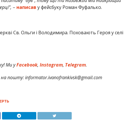
е писатиму “був”, тому що ти назавжди мій найкращий
ерці”,
–
написав
у фейсбуку Роман Фуфалько.
еркві Св. Ольги і Володимира. Поховають Героя у селі
у! Ми у
Facebook
,
Instagram
,
Telegram
.
на пошту: informator.ivanofrankivsk@gmail.com
ЕРТЬ