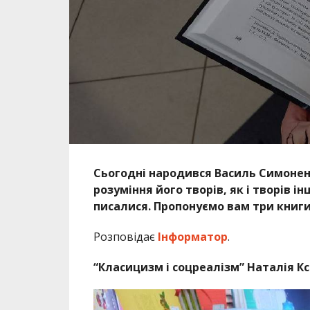
Сьогодні народився Василь Симоненк
розуміння його творів, як і творів і
писалися. Пропонуємо вам три книги 
Розповідає
Інформатор
.
“Класицизм і соцреалізм” Наталія К