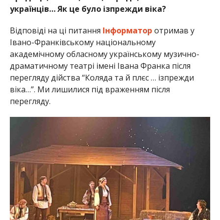
українців… Як це було ізпрежди віка?
Відповіді на ці питання
Інформатор
отримав у
Івано-Франківському національному
академічному обласному українському музично-
драматичному театрі імені Івана Франка після
перегляду дійства “Коляда та й плєс … ізпрежди
віка…”. Ми лишилися під враженням після
перегляду.