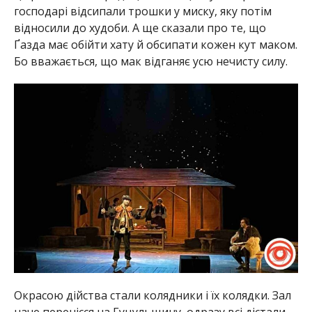
господарі відсипали трошки у миску, яку потім
відносили до худоби. А ще сказали про те, що
Ґазда має обійти хату й обсипати кожен кут маком.
Бо вважається, що мак відганяє усю нечисту силу.
Окрасою дійства стали колядники і їх колядки. Зал