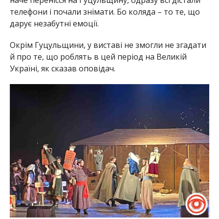
наче перенісся на Гуцульщину, одразу всі дістали
телефони і почали знімати. Бо коляда – то те, що
дарує незабутні емоції.
Окрім Гуцульщини, у виставі не змогли не згадати
й про те, що роблять в цей період на Великій
Україні, як сказав оповідач.