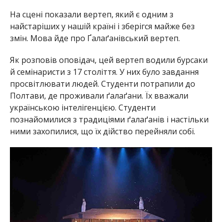
На сцені показали вертеп, який є одним з
найстаріших у нашій країні і зберігся майже без
змін. Мова йде про Ґалаґанівський вертеп.
Як розповів оповідач, цей вертеп водили бурсаки
й семінаристи з 17 століття. У них було завдання
просвітлювати людей. Студенти потрапили до
Полтави, де проживали ґалаґани. Їх вважали
українською інтелігенцією. Студенти
познайомилися з традиціями ґалаґанів і настільки
ними захопилися, що їх дійство перейняли собі.