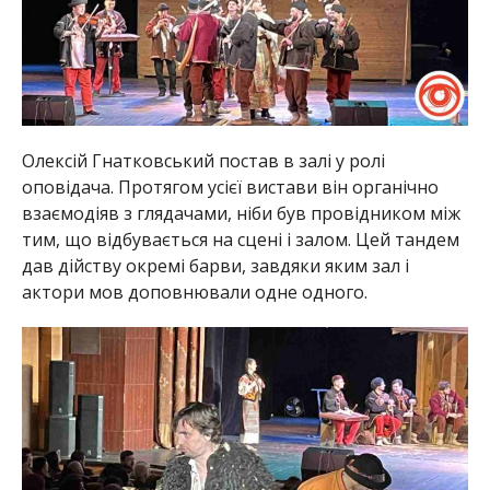
Олексій Гнатковський постав в залі у ролі
оповідача. Протягом усієї вистави він органічно
взаємодіяв з глядачами, ніби був провідником між
тим, що відбувається на сцені і залом. Цей тандем
дав дійству окремі барви, завдяки яким зал і
актори мов доповнювали одне одного.