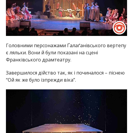
Головними персонажами Ґалаґанівського вертепу
є ляльки. Вони й були показані на сцені
Франківського драмтеатру.
Завершилося дійство так, як і починалося – піснею
“Ой як же було ізпрежди віка”.