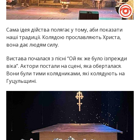
Сама ідея дійства полягає у тому, аби показати
наші традиції. Колядою прославляють Христа,
вона дає людям силу.
Вистава почалася з пісні “Ой як же було ізпрежди
віка”. Актори постали на сцені, яка оберталася.
Вони були тими колядниками, які колядують на
Гуцульщині.