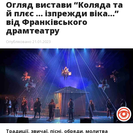
Огляд вистави “Коляда та
й плєс … ізпрежди віка…”
від Франківського
драмтеатру
Опубліковано
21.01.2023
Традиції, звичаї, пісні, обряди, молитва