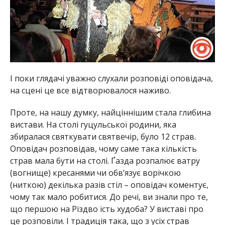
І поки глядачі уважно слухали розповіді оповідача,
на сцені це все відтворювалося наживо.
Проте, на нашу думку, найціннішим стала глибина
вистави. На столі гуцульської родини, яка
збиралася святкувати святвечір, було 12 страв.
Оповідач розповідав, чому саме така кількість
страв мала бути на столі. Ґазда розпалює ватру
(вогнище) кресанями чи обв’язує ворічкою
(ниткою) декілька разів стіл – оповідач коментує,
чому так мало робитися. До речі, ви знали про те,
що першою на Різдво їсть худоба? У виставі про
це розповіли. І традиція така, що з усіх страв