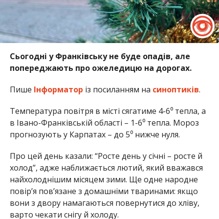
Сьогодні у Франківську не буде опадів, але
попереджають про ожеледицю на дорогах.
Пише
Інформатор
із посиланням на
синоптиків
.
Температура повітря в місті сягатиме 4-6⁰ тепла, а
в Івано-Франківській області – 1-6⁰ тепла. Мороз
прогнозують у Карпатах – до 5⁰ нижче нуля.
Про цей день казали: “Росте день у січні – росте й
холод”, адже наближається лютий, який вважався
найхолоднішим місяцем зими. Ще одне народне
повір’я пов’язане з домашніми тваринами: якщо
вони з двору намагаються повернутися до хліву,
варто чекати снігу й холоду.