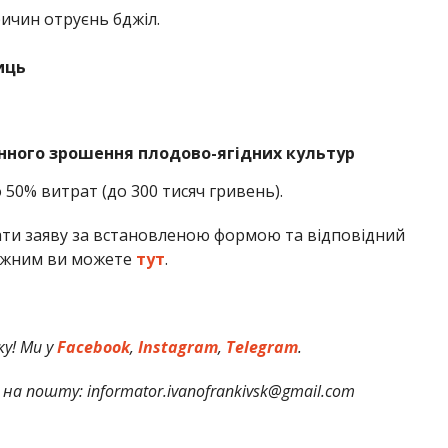
ичин отруєнь бджіл.
иць
нного зрошення плодово-ягідних культур
 50% витрат (до 300 тисяч гривень).
ати заяву за встановленою формою та відповідний
кожним ви можете
тут
.
у! Ми у
Facebook
,
Instagram
,
Telegram
.
на пошту: informator.ivanofrankivsk@gmail.com