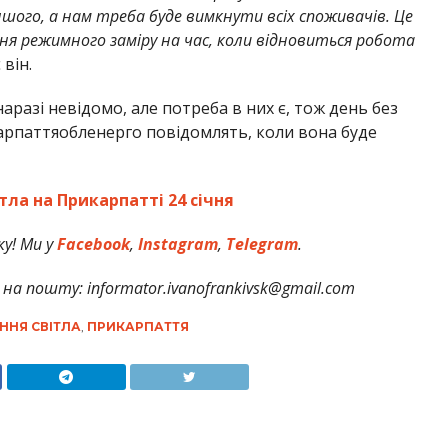
ншого, а нам треба буде вимкнути всіх споживачів. Це
ня режимного заміру на час, коли відновиться робота
він.
разі невідомо, але потреба в них є, тож день без
арпаттяобленерго повідомлять, коли вона буде
тла на Прикарпатті 24 січня
у! Ми у
Facebook
,
Instagram
,
Telegram
.
на пошту: informator.ivanofrankivsk@gmail.com
ННЯ СВІТЛА
,
ПРИКАРПАТТЯ