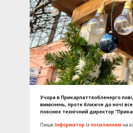
Учора в Прикарпаттяобленерго повід
вимкнень, проте ближче до ночі вс
пояснює технічний директор “Прика
Пише
Інформатор
із
посиланням
на к