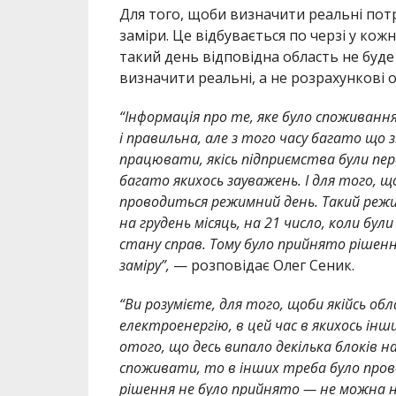
Для того, щоби визначити реальні пот
заміри. Це відбувається по черзі у кож
такий день відповідна область не бу
визначити реальні, а не розрахункові о
“Інформація про те, яке було споживання
і правильна, але з того часу багато що 
працювати, якісь підприємства були пер
багато якихось зауважень. І для того, 
проводиться режимний день. Такий режим
на грудень місяць, на 21 число, коли бул
стану справ. Тому було прийнято рішенн
заміру”,
— розповідає Олег Сеник.
“Ви розумієте, для того, щоби якійсь 
електроенергію, в цей час в якихось ін
отого, що десь випало декілька блоків н
споживати, то в інших треба було прове
рішення не було прийнято — не можна на