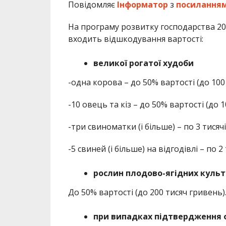
Повідомляє
Інформатор
з
посилання
На програму розвитку господарства 202
входить відшкодування вартості:
великої рогатої худоби
-одна корова – до 50% вартості (до 100
-10 овець та кіз – до 50% вартості (до 1
-три свиноматки (і більше) – по 3 тисяч
-5 свиней (і більше) на відгодівлі – по 
рослин плодово-ягідних культ
До 50% вартості (до 200 тисяч гривень)
при випадках підтвердження 