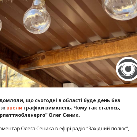
омляли, що сьогодні в області буде день без
е ж
ввели
графіки вимкнень. Чому так сталось,
рпаттяобленерго” Олег Сеник.
оментар Олега Сеника в ефірі радіо “Західний полюс”,