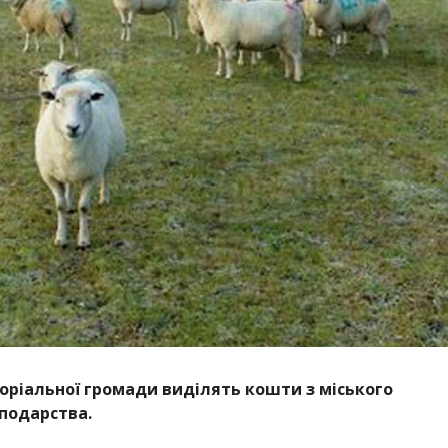
оріальної громади виділять кошти з міського
подарства.