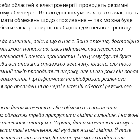
реби областей в електроенергії, проводять режимні
ному обленерго. В сьогоднішніх умовах це означає, що в
де мати обмежень щодо споживання — так можна буде
бсяги електроенергії, необхідної для певного регіону.
 до вимкнень, звісно що в нас є. Вона є точна, достовірна
змінилося: наприклад, якісь підприємства перестали
елоковані й почали працювати, і на цьому ґрунті дуже
щоби встановити справжню величину, власне, для того
ний замір проводиться щороку, але цього року він попав
и вимкнення, і ця інформація не відображає реального
я про проведення по черзі в кожній області режимного
області дати можливість без обмежень споживати
ших областях треба прикрутити ліміти сильніше. І на фоні
а теплових станціях в Україні, дати можливість комусь
сти такі вимкнення, які ну дуже низькі ліміти. Й таке
стільки затискати, бо ми розуміємо: сьогодні в нас