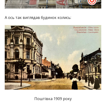
А ось так виглядав будинок колись:
Поштівка 1909 року