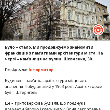
Було – стало. Ми продовжуємо знайомити
франківців з пам’ятками архітектури міста. На
черзі – кам’яниця на вулиці Шевченка, 30.
Повідомляє
Інформатор.
Будинок – пам’ятка архітектури місцевого
значення. Побудований у 1903 році. Архітектором
був І. Штернгель.
Це – триповерхова будівля, що поєднує з
елементи бароко і класицизму. Вона декорована