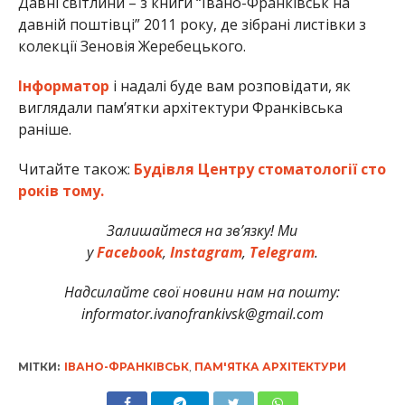
Давні світлини – з книги “Івано-Франківськ на
давній поштівці” 2011 року, де зібрані листівки з
колекції Зеновія Жеребецького.
Інформатор
і надалі буде вам розповідати, як
виглядали пам’ятки архітектури Франківська
раніше.
Читайте також:
Будівля Центру стоматології сто
років тому.
Залишайтеся на зв’язку! Ми
у
Facebook
,
Instagram
,
Telegram
.
Надсилайте свої новини нам на пошту:
informator.ivanofrankivsk@gmail.com
МІТКИ:
ІВАНО-ФРАНКІВСЬК
,
ПАМ'ЯТКА АРХІТЕКТУРИ