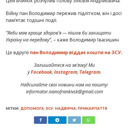
Цей вчинок розчулив голову Зіновія Андрійовича.
Війну пан Володимир пережив підлітком, він і досі
пам’ятає тодішні події.
“Якби мав краще здоров’я — пішов би захищати
Україну на передову”,
– каже Володимир Івасишин.
Це вдруге
пан Володимир віддає кошти на ЗСУ.
Залишайтеся на зв’язку! Ми
у
Facebook
,
Instagram
,
Telegram
.
Надсилайте свої новини нам на пошту:
informator.ivanofrankivsk@gmail.com
МІТКИ:
ДОПОМОГА
,
ЗСУ
,
НАДВІРНА
,
ПРИКАРПАТТЯ