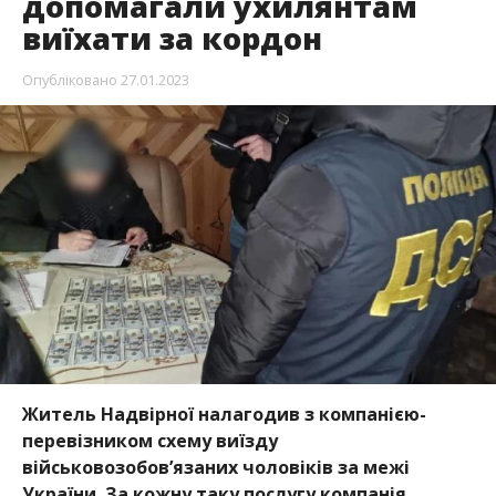
допомагали ухилянтам
виїхати за кордон
Опубліковано
27.01.2023
Житель Надвірної налагодив з компанією-
перевізником схему виїзду
військовозобов’язаних чоловіків за межі
України. За кожну таку послугу компанія