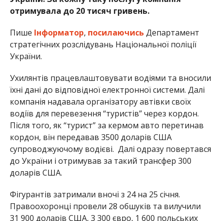
отримувала до 20 тисяч гривень.
Пише
Інформатор
,
посилаючись
Департамент
стратегічних розслідувань Національної поліції
України.
Ухилянтів працевлаштовувати водіями та вносили
їхні дані до відповідної електронної системи. Далі
компанія надавала організатору автівки своїх
водіїв для перевезення “туристів” через кордон.
Після того, як “турист” за кермом авто перетинав
кордон, він передавав 3500 доларів США
супроводжуючому водієві. Далі одразу повертався
до України і отримував за такий трансфер 300
доларів США.
Фігурантів затримали вночі з 24 на 25 січня.
Правоохоронці провели 28 обшуків та вилучили
31 900 доларів США, 3 300 євро, 1 600 польських