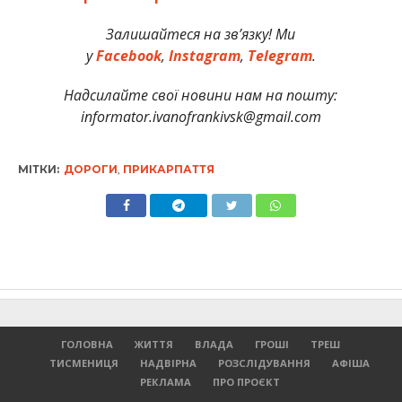
Залишайтеся на зв’язку! Ми
у
Facebook
,
Instagram
,
Telegram
.
Надсилайте свої новини нам на пошту:
informator.ivanofrankivsk@gmail.com
МІТКИ:
ДОРОГИ
,
ПРИКАРПАТТЯ
ГОЛОВНА
ЖИТТЯ
ВЛАДА
ГРОШІ
ТРЕШ
ТИСМЕНИЦЯ
НАДВІРНА
РОЗСЛІДУВАННЯ
АФІША
РЕКЛАМА
ПРО ПРОЄКТ