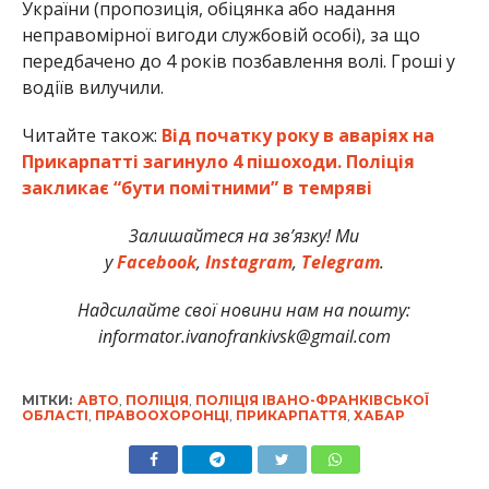
України (пропозиція, обіцянка або надання
неправомірної вигоди службовій особі), за що
передбачено до 4 років позбавлення волі. Гроші у
водіїв вилучили.
Читайте також:
Від початку року в аваріях на
Прикарпатті загинуло 4 пішоходи. Поліція
закликає “бути помітними” в темряві
Залишайтеся на зв’язку! Ми
у
Facebook
,
Instagram
,
Telegram
.
Надсилайте свої новини нам на пошту:
informator.ivanofrankivsk@gmail.com
МІТКИ:
АВТО
,
ПОЛІЦІЯ
,
ПОЛІЦІЯ ІВАНО-ФРАНКІВСЬКОЇ
ОБЛАСТІ
,
ПРАВООХОРОНЦІ
,
ПРИКАРПАТТЯ
,
ХАБАР