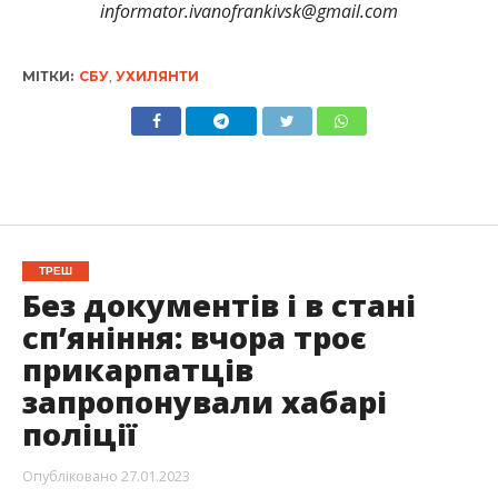
informator.ivanofrankivsk@gmail.com
МІТКИ:
СБУ
,
УХИЛЯНТИ
ТРЕШ
Без документів і в стані
сп’яніння: вчора троє
прикарпатців
запропонували хабарі
поліції
Опубліковано
27.01.2023