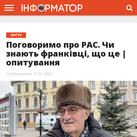
ГОЛОВНА
ЖИТТЯ
ВЛАДА
ГРОШІ
ТРЕШ
ТИСМЕНИЦЯ
НАДВІРНА
РОЗСЛІДУВАННЯ
АФІША
РЕКЛАМА
ПРО
ПРОЄКТ
ЖИТТЯ
Поговоримо про РАС. Чи
знають франківці, що це |
опитування
Опубліковано
27.01.2023