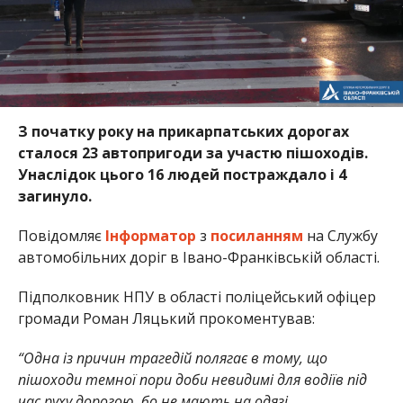
З початку року на прикарпатських дорогах
сталося 23 автопригоди за участю пішоходів.
Унаслідок цього 16 людей постраждало і 4
загинуло.
Повідомляє
Інформатор
з
посиланням
на Службу
автомобільних доріг в Івано-Франківській області.
Підполковник НПУ в області поліцейський офіцер
громади Роман Ляцький прокоментував:
“Одна із причин трагедій полягає в тому, що
пішоходи темної пори доби невидимі для водіїв під
час руху дорогою, бо не мають на одязі