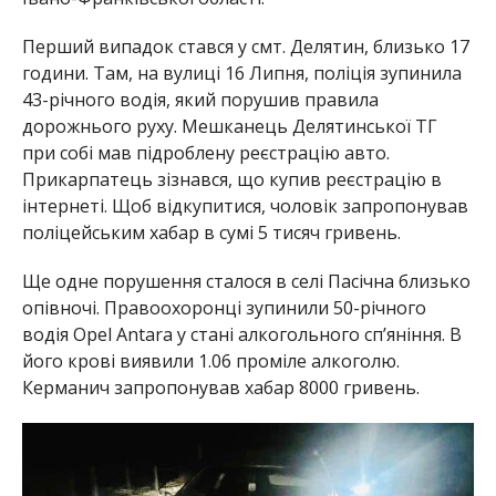
Перший випадок стався у смт. Делятин, близько 17
години. Там, на вулиці 16 Липня, поліція зупинила
43-річного водія, який порушив правила
дорожнього руху. Мешканець Делятинської ТГ
при собі мав підроблену реєстрацію авто.
Прикарпатець зізнався, що купив реєстрацію в
інтернеті. Щоб відкупитися, чоловік запропонував
поліцейським хабар в сумі 5 тисяч гривень.
Ще одне порушення сталося в селі Пасічна близько
опівночі. Правоохоронці зупинили 50-річного
водія Opel Antara у стані алкогольного сп’яніння. В
його крові виявили 1.06 проміле алкоголю.
Керманич запропонував хабар 8000 гривень.