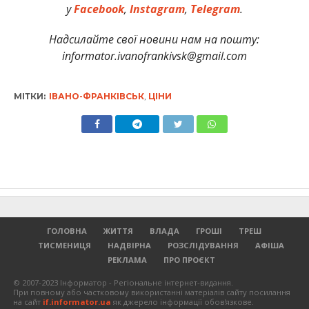
у
Facebook
,
Instagram
,
Telegram
.
Надсилайте свої новини нам на пошту:
informator.ivanofrankivsk@gmail.com
МІТКИ:
ІВАНО-ФРАНКІВСЬК
,
ЦІНИ
ГОЛОВНА
ЖИТТЯ
ВЛАДА
ГРОШІ
ТРЕШ
ТИСМЕНИЦЯ
НАДВІРНА
РОЗСЛІДУВАННЯ
АФІША
РЕКЛАМА
ПРО ПРОЄКТ
© 2007-2023 Інформатор - Регіональне інтернет-видання.
При повному або частковому використанні матеріалів сайту посилання
на сайт
if.informator.ua
як джерело інформації обов'язкове.