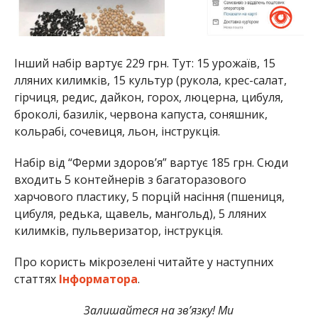
Інший набір вартує 229 грн. Тут: 15 урожаїв, 15
лляних килимків, 15 культур (рукола, крес-салат,
гірчиця, редис, дайкон, горох, люцерна, цибуля,
броколі, базилік, червона капуста, соняшник,
кольрабі, сочевиця, льон, інструкція.
Набір від “Ферми здоров’я” вартує 185 грн. Сюди
входить 5 контейнерів з багаторазового
харчового пластику, 5 порцій насіння (пшениця,
цибуля, редька, щавель, мангольд), 5 лляних
килимків, пульверизатор, інструкція.
Про користь мікрозелені читайте у наступних
статтях
Інформатора
.
Залишайтеся на зв’язку! Ми