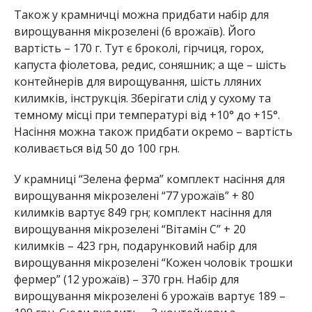
Також у крамничці можна придбати набір для
вирощування мікрозелені (6 врожаїв). Його
вартість – 170 г. Тут є броколі, гірчиця, горох,
капуста фіолетова, редис, соняшник; а ще – шість
контейнерів для вирощування, шість лляних
килимків, інструкція. Зберігати слід у сухому та
темному місці при температурі від +10° до +15°.
Насіння можна також придбати окремо – вартість
коливається від 50 до 100 грн.
У крамниці “Зелена ферма” комплект насіння для
вирощування мікрозелені “77 урожаїв” + 80
килимків вартує 849 грн; комплект насіння для
вирощування мікрозелені “Вітамін C” + 20
килимків – 423 грн, подарунковий набір для
вирощування мікрозелені “Кожен чоловік трошки
фермер” (12 урожаїв) – 370 грн. Набір для
вирощування мікрозелені 6 урожаїв вартує 189 –