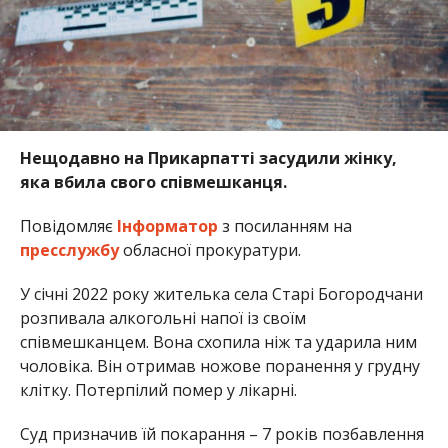
Нещодавно на Прикарпатті засудили жінку,
яка вбила свого співмешканця.
Повідомляє
Інформатор
з посиланням на
пресслужбу
обласної прокуратури.
У січні 2022 року жителька села Старі Богородчани
розпивала алкогольні напої із своїм
співмешканцем. Вона схопила ніж та ударила ним
чоловіка. Він отримав ножове поранення у грудну
клітку. Потерпілий помер у лікарні.
Суд призначив їй покарання – 7 років позбавлення