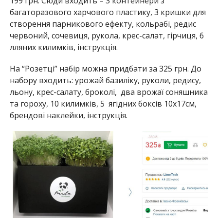
199 грн. Сюди входить – 3 контейнери з
багаторазового харчового пластику, 3 кришки для
створення парникового ефекту, кольрабі, редис
червоний, сочевиця, рукола, крес-салат, гірчиця, 6
лляних килимків, інструкція.
На “Розетці” набір можна придбати за 325 грн. До
набору входить: урожай базиліку, руколи, редису,
льону, крес-салату, броколі, два врожаї соняшника
та гороху, 10 килимків, 5 ягідних боксів 10х17см,
брендові наклейки, інструкція.