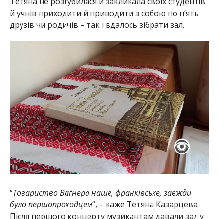
Тетяна не розгубилася й закликала своїх студентів
й учнів приходити й приводити з собою по п’ять
друзів чи родичів – так і вдалось зібрати зал.
“
Товариство Ваґнера наше, франківське, завжди
було першопроходцем
“, – каже Тетяна Казарцева.
Після першого концерту музикантам давали зал у