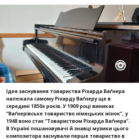
Ідея заснування товариства Ріхарда Ваґнера
належала самому Ріхарду Ваґнеру ще в
середині 1850х років. У 1909 році виникає
“Ваґнерівське товариство німецьких жінок”, у
1948 воно стає “Товариством Ріхарда Ваґнера”.
В Україні пошановувачі й знавці музики цього
композитора заснували перше товариство в