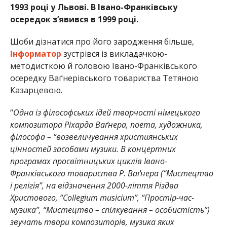
1993 році у Львові. В Івано-Франківську
осередок з’явився в 1999 році.
Щоби дізнатися про його зародження більше,
Інформатор
зустрівся із викладачкою-
методисткою й головою Івано-Франківського
осередку Ваґнерівського товариства Тетяною
Казарцевою.
“
Одна із філософських ідей творчості німецького
композитора Ріхарда Ваґнера, поета, художника,
філософа – “возвеличування християнських
цінностей засобами музики. В концертних
програмах просвітницьких циклів Івано-
Франківського товариства Р. Ваґнера (“Мистецтво
і релігія”, на відзначення 2000-ліття Різдва
Христового, “Collegium musicium”, “Простір-час-
музика”, “Мистецтво – спілкування – особистість”)
звучать твори композиторів, музика яких