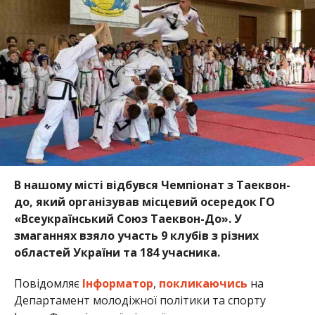
В нашому місті відбувся Чемпіонат з Таеквон-
до, який організував місцевий осередок ГО
«Всеукраїнський Союз Таеквон-До». У
змаганнях взяло участь 9 клубів з різних
областей України та 184 учасника.
Повідомляє
Інформатор
,
покликаючись
на
Департамент молодіжної політики та спорту