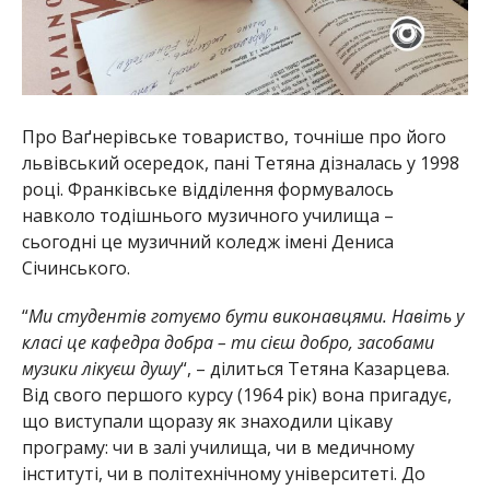
Про Ваґнерівське товариство, точніше про його
львівський осередок, пані Тетяна дізналась у 1998
році. Франківське відділення формувалось
навколо тодішнього музичного училища –
сьогодні це музичний коледж імені Дениса
Січинського.
“
Ми студентів готуємо бути виконавцями. Навіть у
класі це кафедра добра – ти сієш добро, засобами
музики лікуєш душу
“, – ділиться Тетяна Казарцева.
Від свого першого курсу (1964 рік) вона пригадує,
що виступали щоразу як знаходили цікаву
програму: чи в залі училища, чи в медичному
інституті, чи в політехнічному університеті. До