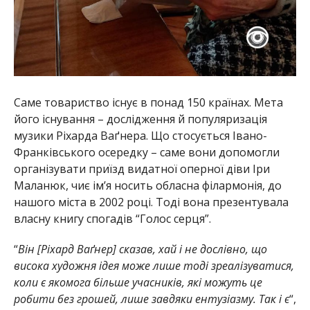
Саме товариство існує в понад 150 країнах. Мета
його існування – дослідження й популяризація
музики Ріхарда Ваґнера. Що стосується Івано-
Франківського осередку – саме вони допомогли
організувати приїзд видатної оперної діви Іри
Маланюк, чиє ім’я носить обласна філармонія, до
нашого міста в 2002 році. Тоді вона презентувала
власну книгу спогадів “Голос серця”.
“
Він [Ріхард Ваґнер] сказав, хай і не дослівно, що
висока художня ідея може лише тоді зреалізуватися,
коли є якомога більше учасників, які можуть це
робити без грошей, лише завдяки ентузіазму. Так і є
“,