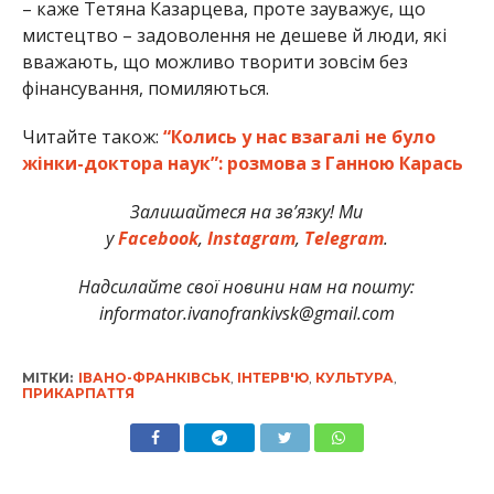
– каже Тетяна Казарцева, проте зауважує, що
мистецтво – задоволення не дешеве й люди, які
вважають, що можливо творити зовсім без
фінансування, помиляються.
Читайте також:
“Колись у нас взагалі не було
жінки-доктора наук”: розмова з Ганною Карась
Залишайтеся на зв’язку! Ми
у
Facebook
,
Instagram
,
Telegram
.
Надсилайте свої новини нам на пошту:
informator.ivanofrankivsk@gmail.com
МІТКИ:
ІВАНО-ФРАНКІВСЬК
,
ІНТЕРВ'Ю
,
КУЛЬТУРА
,
ПРИКАРПАТТЯ