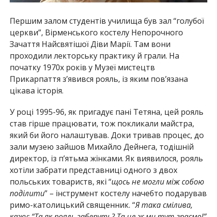
Першим залом студентів училища був зал “голубої
церкви”, Вірменського костелу Непорочного
Зачаття Найсвятішої Діви Марії. Там вони
проходили лекторську практику й грали. На
початку 1970х років у Музеї мистецтв
Прикарпаття з’явився рояль, із яким пов’язана
цікава історія.
У році 1995-96, як пригадує пані Тетяна, цей рояль
став гірше працювати, тож покликали майстра,
який би його налаштував. Доки тривав процес, до
зали музею зайшов Михайло Дейнега, тодішній
директор, із п’ятьма жінками. Як виявилося, рояль
хотіли забрати представниці одного з двох
польських товариств, які “
щось не могли між собою
поділити
” – інструмент костелу начебто подарував
римо-католицький священник. “
Я така смілива,
кажу: “Та як рояль заберуть? Та це ж ми тут граємо!”