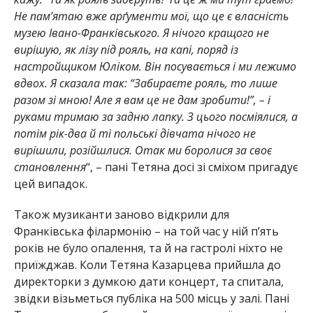
Не пам’ятаю вже арґументи мої, що це є власність
музею Івано-Франківського. Я нічого кращого не
вирішую, як лізу під рояль, на капі, поряд із
настройщиком Юліком. Він посувається і ми лежимо
вдвох. Я сказала так: “Забираєте рояль, то лише
разом зі мною! Але я вам це не дам зробити!”, – і
руками тримаю за задню лапку. З цього посміялися, а
потім рік-два й ті польські дівчата нічого не
вирішили, розійшлися. Отак ми боролися за своє
становлення
“, – пані Тетяна досі зі сміхом пригадує
цей випадок.
Також музиканти заново відкрили для
Франківська філармонію – на той час у ній п’ять
років не було опалення, та й на гастролі ніхто не
приїжджав. Коли Тетяна Казарцева прийшла до
директорки з думкою дати концерт, та спитала,
звідки візьметься публіка на 500 місць у залі. Пані