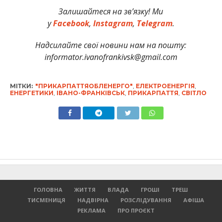
Залишайтеся на зв’язку! Ми
у
Facebook
,
Instagram
,
Telegram
.
Надсилайте свої новини нам на пошту:
informator.ivanofrankivsk@gmail.com
МІТКИ:
"ПРИКАРПАТТЯОБЛЕНЕРГО"
,
ЕЛЕКТРОЕНЕРГІЯ
,
ЕНЕРГЕТИКИ
,
ІВАНО-ФРАНКІВСЬК
,
ПРИКАРПАТТЯ
,
СВІТЛО
ГОЛОВНА
ЖИТТЯ
ВЛАДА
ГРОШІ
ТРЕШ
ТИСМЕНИЦЯ
НАДВІРНА
РОЗСЛІДУВАННЯ
АФІША
РЕКЛАМА
ПРО ПРОЄКТ