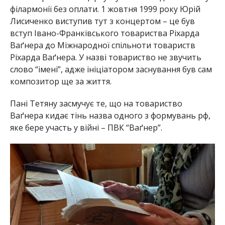
філармонії без оплати. 1 жовтня 1999 року Юрій
Лисиченко виступив тут з концертом – це був
вступ Івано-Франківського товариства Ріхарда
Ваґнера до Міжнародної спільноти товариств
Ріхарда Ваґнера. У назві товариство не звучить
слово “імені”, адже ініціатором заснування був сам
композитор ще за життя.
Пані Тетяну засмучує те, що на товариство
Ваґнера кидає тінь назва одного з формувань рф,
яке бере участь у війні – ПВК “Ваґнер”.