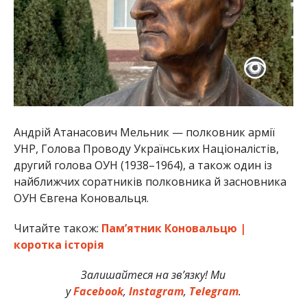
Андрій Атанасович Мельник — полковник армії
УНР, Голова Проводу Українських Націоналістів,
другий голова ОУН (1938–1964), а також один із
найближчих соратників полковника й засновника
ОУН Євгена Коновальця.
Читайте також:
Пам’ятник Коновальцю |
коротка історія
Залишайтеся на зв’язку! Ми
у
Facebook
,
Instagram
,
Telegram
.