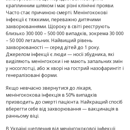
краплинним шляхом і має різні клінічні прояви.
Часто стає причиною смерті. Менінгококові
інфекції є тяжкими, переважно дитячими
захворюваннями. Щороку в світі реєструють
близько 300 000 – 500 000 випадків, зокрема 30 000
– 50 000 летальних. Найвищий рівень
захворюваності — серед дітей до 1 року.
Джерелом інфекції є люди — носії збудника, які
виділяють менінгококи і не мають запальних змін
у носоглотці, або ж хворі на гострий назофарингіт і
генералізовані форми.
Якщо невчасно звернутися до лікаря,
менінгококова інфекція в 50% випадків
призводить до смерті пацієнта. Найкращий спосіб
вберегти себе від захворювання — вакцинація в
ранньому віці.
В Україні щеплення від менінгококової інфекції