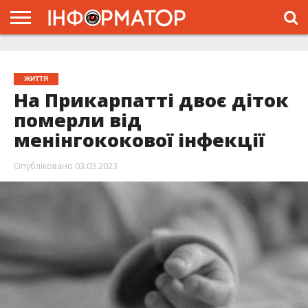
ГОЛОВНА
ЖИТТЯ
ВЛАДА
ГРОШІ
ТРЕШ
ТИСМЕНИЦЯ
НАДВІРНА
РОЗСЛІДУВАННЯ
АФІША
РЕКЛАМА
ПРО
ПРОЄКТ
ЖИТТЯ
На Прикарпатті двоє діток
померли від
менінгококової інфекції
Опубліковано
03.03.2023