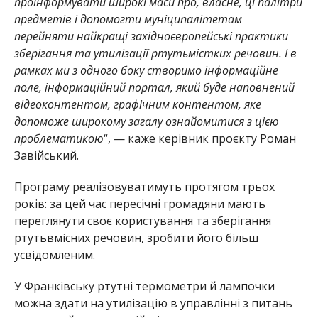
проінформувати широкі маси про, власне, ці палітри
предметів і допомогти муніципалітетам
перейняти найкращі західноєвропейські практики
зберігання та утилізації ртутьмістких речовин. І в
рамках ми з одного боку створимо інформаційне
поле, інформаційний портал, який буде наповнений
відеоконтентом, графічним контентом, яке
допоможе широкому загалу ознайомитися з цією
проблематикою
“, — каже керівник проєкту Роман
Завійський.
Програму реалізовуватимуть протягом трьох
років: за цей час пересічні громадяни мають
переглянути своє користування та зберігання
ртутьвмісних речовин, зробити його більш
усвідомленим.
У Франківську ртутні термометри й лампочки
можна здати на утилізацію в управлінні з питань