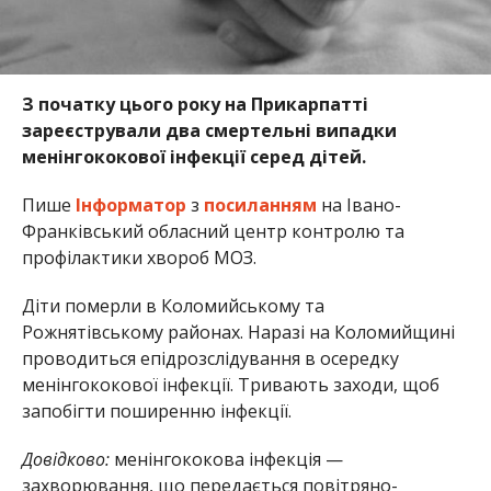
З початку цього року на Прикарпатті
зареєстрували два смертельні випадки
менінгококової інфекції серед дітей.
Пише
Інформатор
з
посиланням
на Івано-
Франківський обласний центр контролю та
профілактики хвороб МОЗ.
Діти померли в Коломийському та
Рожнятівському районах. Наразі на Коломийщині
проводиться епідрозслідування в осередку
менінгококової інфекції. Тривають заходи, щоб
запобігти поширенню інфекції.
Довідково:
менінгококова інфекція —
захворювання, що передається повітряно-