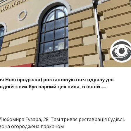
я Новгородська) розташовуються одразу дві
одній з них був варний цех пива, в іншій —
юбомира Гузара, 28. Там триває реставрація будівлі,
 вона огороджена парканом.