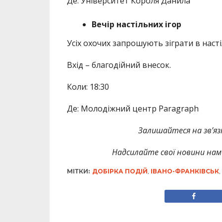
Де: Університет Короля Данила
Вечір настільних ігор
Усіх охочих запрошують зіграти в настіл
Вхід – благодійний внесок.
Коли: 18:30
Де: Молодіжний центр Paragraph
Залишайтеся на зв’язк
Надсилайте свої новини нам 
МІТКИ:
ДОБІРКА ПОДІЙ
,
ІВАНО-ФРАНКІВСЬК
,