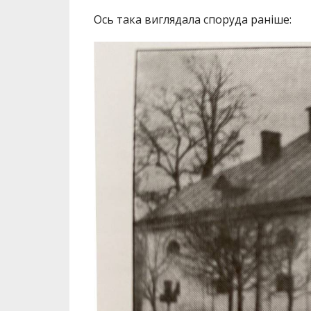
Ось така виглядала споруда раніше: