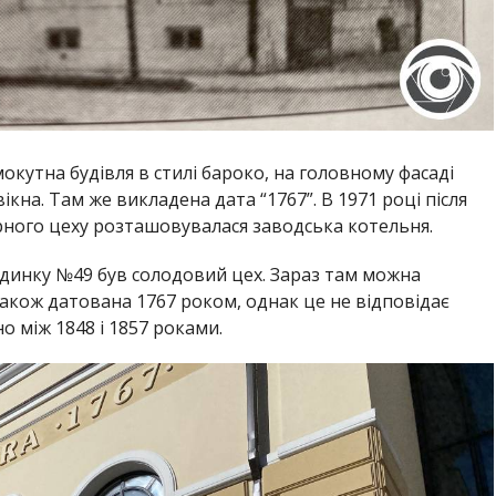
кутна будівля в стилі бароко, на головному фасаді
кна. Там же викладена дата “1767”. В 1971 році після
ного цеху розташовувалася заводська котельня.
будинку №49 був солодовий цех. Зараз там можна
 також датована 1767 роком, однак це не відповідає
о між 1848 і 1857 роками.