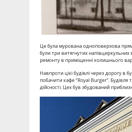
Це була мурована одноповерхова прямо
були три витягнутих напівциркульних ві
ремонту в приміщенні колишнього вар
Навпроти цієї будівлі через дорогу в 
побачити кафе “Royal Burger”. Будівля
дійсності. Цех був збудований приблизн