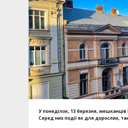
У понеділок, 13 березня, мешканців
Серед них події як для дорослих, так