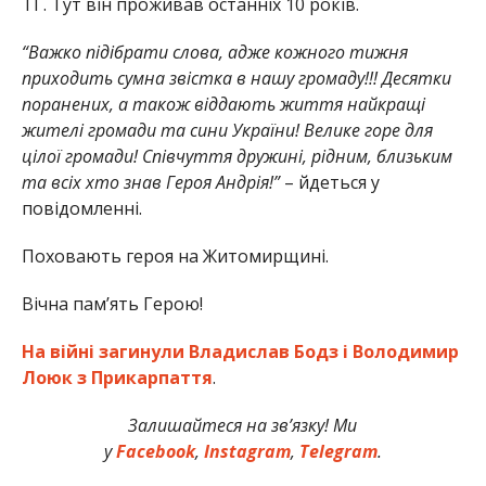
ТГ. Тут він проживав останніх 10 років.
“Важко підібрати слова, адже кожного тижня
приходить сумна звістка в нашу громаду!!! Десятки
поранених, а також віддають життя найкращі
жителі громади та сини України! Велике горе для
цілої громади! Співчуття дружині, рідним, близьким
та всіх хто знав Героя Андрія!”
– йдеться у
повідомленні.
Поховають героя на Житомирщині.
Вічна пам’ять Герою!
На війні загинули Владислав Бодз і Володимир
Лоюк з Прикарпаття
.
Залишайтеся на зв’язку! Ми
у
Facebook
,
Instagram
,
Telegram
.