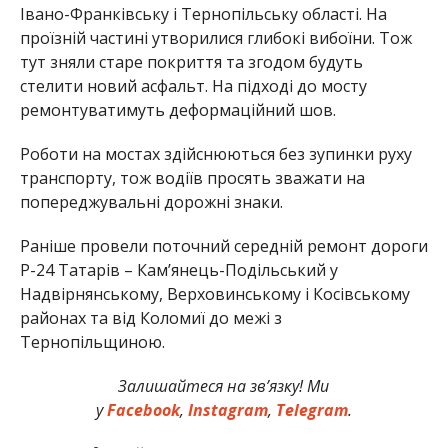
Івано-Франківську і Тернопільську області. На
проїзній частині утворилися глибокі вибоїни. Тож
тут зняли старе покриття та згодом будуть
стелити новий асфальт. На підході до мосту
ремонтуватимуть деформаційний шов.
Роботи на мостах здійснюються без зупинки руху
транспорту, тож водіїв просять зважати на
попереджувальні дорожні знаки.
Раніше провели поточний середній ремонт дороги
Р-24 Татарів – Кам’янець-Подільський у
Надвірнянському, Верховинському і Косівському
районах та від Коломиї до межі з
Тернопільщиною.
Залишайтеся на зв’язку! Ми
у
Facebook
,
Instagram
,
Telegram
.