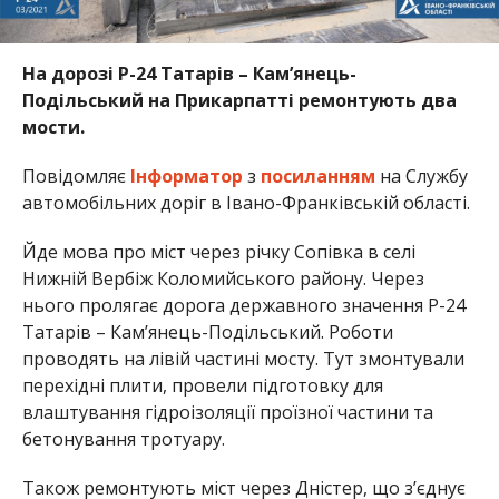
На дорозі Р-24 Татарів – Кам’янець-
Подільський на Прикарпатті ремонтують два
мости.
Повідомляє
Інформатор
з
посиланням
на Службу
автомобільних доріг в Івано-Франківській області.
Йде мова про міст через річку Сопівка в селі
Нижній Вербіж Коломийського району. Через
нього пролягає дорога державного значення Р-24
Татарів – Кам’янець-Подільський. Роботи
проводять на лівій частині мосту. Тут змонтували
перехідні плити, провели підготовку для
влаштування гідроізоляції проїзної частини та
бетонування тротуару.
Також ремонтують міст через Дністер, що з’єднує