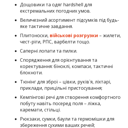
Дощовики та одяг hardshell для
екстремальних погодних умов.
Величезний асортимент підсумків під будь-
яке тактичне завдання.
Плитоноски,
військові розгрузки
– жилети,
чест-ріги, РПС, варбелти тощо.
Саперні лопати та пилки.
Спорядження для орієнтування та
коректування: біноклі, компаси, тактичні
блокноти.
Тюнінг для зброї – цівки, руків`я, ліхтарі,
приклади, прицільні пристосування;
Кемпінгові речі для створення комфортного
побуту навіть посеред поля – ліжка,
каремати, стільці.
Рюкзаки, сумки, баули та гермомішки для
збереження сухими ваших речей;