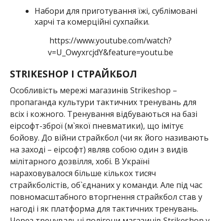
Набори для приготування їжі, сублімовані
харчі та комерційні сухпайки.
https://www.youtube.com/watch?
v=U_OwyxrcjdY&feature=youtu.be
STRIKESHOP І СТРАЙКБОЛ
Особливість мережі магазинів Strikeshop –
пропаганда культури тактичних тренувань для
всіх і кожного. Тренування відбуваються на базі
еірсофт-зброї (м`якої пневматики), що імітує
бойову. До війни страйкбол (чи як його називають
на заході – еірсофт) являв собою один з видів
мілітарного дозвілля, хобі. В Україні
нараховувалося більше кількох тисяч
страйкболістів, об`єднаних у команди. Але під час
повномасштабного вторгнення страйкбол став у
нагоді і як платформа для тактичних тренувань.
Через тренувальні полігони магазинів Strikeshop у