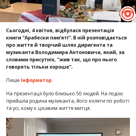
Сьогодні, 4 квітня, відбулася презентація
книги “Арабески пам’яті”. В ній розповідається
про життя й творчий шлях диригента та
музиканта Володимира Антоновича, який, за
словами присутніх, “жив так, що про нього
говорять тільки хороше”.
Пише
Інформатор
.
На презентації було близько 50 людей. На подію
прийшла родина музиканта, його колеги по роботі
та усі, кому є цікавим життя митця.