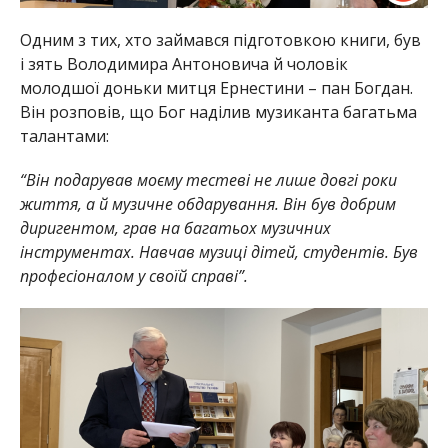
Одним з тих, хто займався підготовкою книги, був
і зять Володимира Антоновича й чоловік
молодшої доньки митця Ернестини – пан Богдан.
Він розповів, що Бог наділив музиканта багатьма
талантами:
“Він подарував моєму тестеві не лише довгі роки
життя, а й музичне обдарування. Він був добрим
диригентом, грав на багатьох музичних
інструментах. Навчав музиці дітей, студентів. Був
професіоналом у своїй справі”.