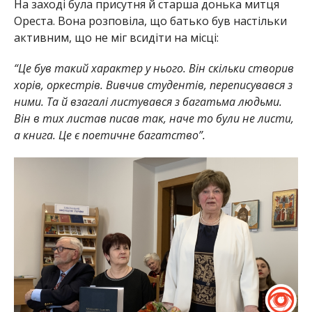
На заході була присутня й старша донька митця
Ореста. Вона розповіла, що батько був настільки
активним, що не міг всидіти на місці:
“Це був такий характер у нього. Він скільки створив
хорів, оркестрів. Вивчив студентів, переписувався з
ними. Та й взагалі листувався з багатьма людьми.
Він в тих листав писав так, наче то були не листи,
а книга. Це є поетичне багатство”.