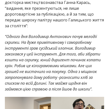
докторка мистецтвознавства Ганна Карась,
“видання, яке презентуються, не лише
дороговартісне за публікацією, а й за тим, що
передає широку палітру нашого Галицького життя
за століття”:
“Одного дня Володимир Антонович почув мелодії
скрипки. На дуже примітивному і саморобному
інструменті грав сусідський хлопчик. Володимир
закохався у цей інструмент. Для того, аби зібрати
кошти на скрипку, юний диригент починає копати
хрін. Робив це кілограмовими мішками. Але цих
грошей не вистачило на покупку. Одна з міщанок
запропонувала йому роботу -розносити хліб за
списком по всій Долині. Так майже щодня він
займався цією справою а після йшов до школи”.