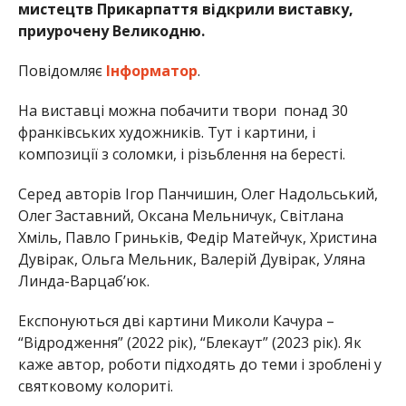
мистецтв Прикарпаття відкрили виставку,
приурочену Великодню.
Повідомляє
Інформатор
.
На виставці можна побачити твори понад 30
франківських художників. Тут і картини, і
композиції з соломки, і різьблення на бересті.
Серед авторів Ігор Панчишин, Олег Надольський,
Олег Заставний, Оксана Мельничук, Світлана
Хміль, Павло Гриньків, Федір Матейчук, Христина
Дувірак, Ольга Мельник, Валерій Дувірак, Уляна
Линда-Варцаб’юк.
Експонуються дві картини Миколи Качура –
“Відродження” (2022 рік), “Блекаут” (2023 рік). Як
каже автор, роботи підходять до теми і зроблені у
святковому колориті.