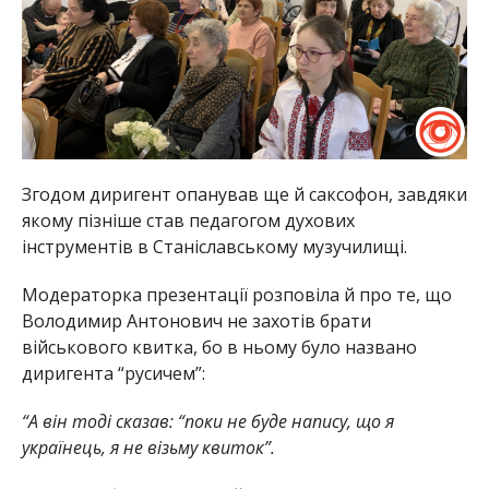
Згодом диригент опанував ще й саксофон, завдяки
якому пізніше став педагогом духових
інструментів в Станіславському музучилищі.
Модераторка презентації розповіла й про те, що
Володимир Антонович не захотів брати
військового квитка, бо в ньому було названо
диригента “русичем”:
“А він тоді сказав: “поки не буде напису, що я
українець, я не візьму квиток”.