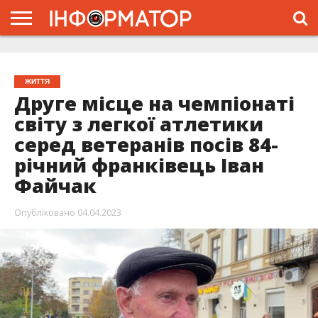
ГОЛОВНА
ЖИТТЯ
ВЛАДА
ГРОШІ
ТРЕШ
ТИСМЕНИЦЯ
НАДВІРНА
РОЗСЛІДУВАННЯ
АФІША
РЕКЛАМА
ПРО
ПРОЄКТ
ЖИТТЯ
Друге місце на чемпіонаті
світу з легкої атлетики
серед ветеранів посів 84-
річний франківець Іван
Файчак
Опубліковано
04.04.2023