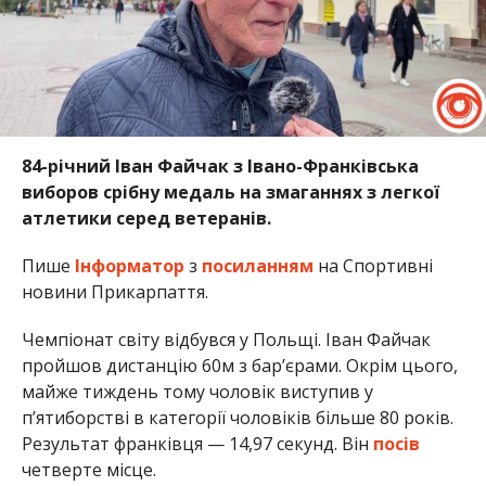
84-річний Іван Файчак з Івано-Франківська
виборов срібну медаль на змаганнях з легкої
атлетики серед ветеранів.
Пише
Інформатор
з
посиланням
на Спортивні
новини Прикарпаття.
Чемпіонат світу відбувся у Польщі. Іван Файчак
пройшов дистанцію 60м з барʼєрами. Окрім цього,
майже тиждень тому чоловік виступив у
п’ятиборстві в категорії чоловіків більше 80 років.
Результат франківця — 14,97 секунд. Він
посів
четверте місце.