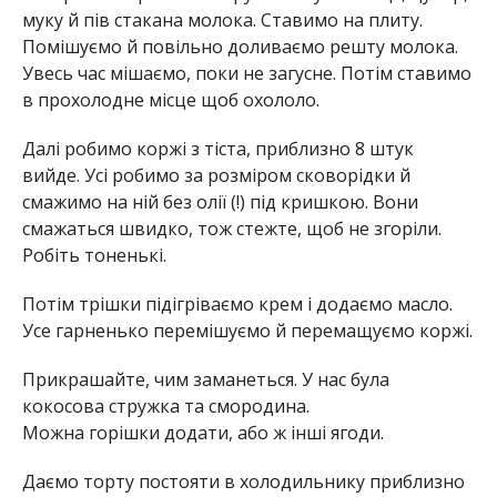
муку й пів стакана молока. Ставимо на плиту.
Помішуємо й повільно доливаємо решту молока.
Увесь час мішаємо, поки не загусне. Потім ставимо
в прохолодне місце щоб охололо.
Далі робимо коржі з тіста, приблизно 8 штук
вийде. Усі робимо за розміром сковорідки й
смажимо на ній без олії (!) під кришкою. Вони
смажаться швидко, тож стежте, щоб не згоріли.
Робіть тоненькі.
Потім трішки підігріваємо крем і додаємо масло.
Усе гарненько перемішуємо й перемащуємо коржі.
Прикрашайте, чим заманеться. У нас була
кокосова стружка та смородина.
Можна горішки додати, або ж інші ягоди.
Даємо торту постояти в холодильнику приблизно