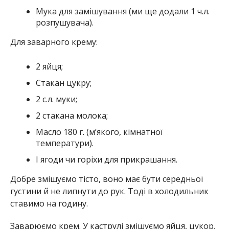
Мука для замішування (ми ще додали 1 ч.л.
розпушувача).
Для заварного крему:
2 яйця;
Стакан цукру;
2 с.л. муки;
2 стакана молока;
Масло 180 г. (м’якого, кімнатної
температури).
І ягоди чи горіхи для прикрашання.
Добре змішуємо тісто, воно має бути середньої
густини й не липнути до рук. Тоді в холодильник
ставимо на годину.
Заварюємо крем. У каструлі змішуємо яйця, цукор,