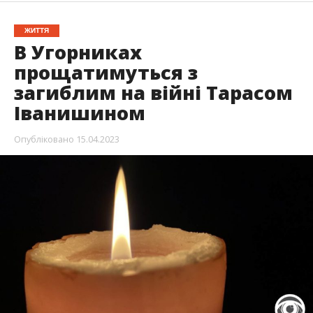
ЖИТТЯ
В Угорниках
прощатимуться з
загиблим на війні Тарасом
Іванишином
Опубліковано
15.04.2023