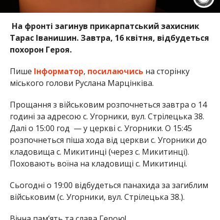
На фронті загинув прикарпатський захисник
Тарас Іванишин. Завтра, 16 квітня, відбудеться
похорон Героя.
Пише
Інформатор
,
посилаючись
на сторінку
міського голови Руслана Марцінківа.
Прощання з військовим розпочнеться завтра о 14
годині за адресою с. Угорники, вул. Стрілецька 38.
Далі о 15:00 год — у церкві с. Угорники. О 15:45
розпочнеться піша хода від церкви с. Угорники до
кладовища с. Микитинці (через с. Микитинці).
Поховають воїна на кладовищі с. Микитинці.
Сьогодні о 19:00 відбудеться панахида за загиблим
військовим (с. Угорники, вул. Стрілецька 38.).
Вічна пам’ять та слава Герою!