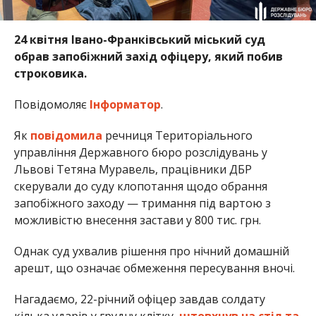
24 квітня Івано-Франківський міський суд
обрав запобіжний захід офіцеру, який побив
строковика.
Повідомоляє
Інформатор
.
Як
повідомила
речниця Територіального
управління Державного бюро розслідувань у
Львові Тетяна Муравель, працівники ДБР
скерували до суду клопотання щодо обрання
запобіжного заходу — тримання під вартою з
можливістю внесення застави у 800 тис. грн.
Однак суд ухвалив рішення про нічний домашній
арешт, що означає обмеження пересування вночі.
Нагадаємо, 22-річний офіцер завдав солдату
кілька ударів у грудну клітку,
штовхнув на стіл та