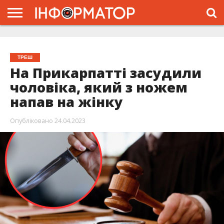
ГОЛОВНА
ЖИТТЯ
ВЛАДА
ГРОШІ
ТРЕШ
ТИСМЕНИЦЯ
НАДВІРНА
РОЗСЛІДУВАННЯ
АФІША
РЕКЛАМА
ПРО
ПРОЄКТ
ТРЕШ
На Прикарпатті засудили
чоловіка, який з ножем
напав на жінку
Опубліковано
24.04.2023