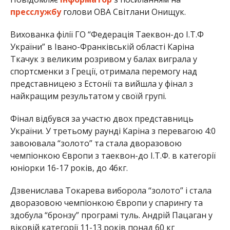
пресслужбу
голови ОВА Світлани Онищук.
Вихованка філії ГО “Федерація Таеквон-до І.Т.Ф
України” в Івано-Франківській області Каріна
Ткачук з великим розривом у балах виграла у
спортсменки з Греції, отримала перемогу над
представницею з Естонії та вийшла у фінал з
найкращим результатом у своїй групі.
Фінал відбувся за участю двох представниць
України. У третьому раунді Каріна з перевагою 4:0
завоювала “золото” та стала дворазовою
чемпіонкою Європи з таеквон-до І.Т.Ф. в категорії
юніорки 16-17 років, до 46кг.
Дзвенислава Токарева виборола “золото” і стала
дворазовою чемпіонкою Європи у спарингу та
здобула “бронзу” програмі туль. Андрій Пацаган у
віковій категорії 11-13 років понад 60 кг