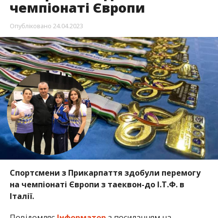
чемпіонаті Європи
Опубліковано
24.04.2023
Спортсмени з Прикарпаття здобули перемогу
на чемпіонаті Європи з таеквон-до І.Т.Ф. в
Італії.
Повідомляє
Інформатор
з посиланням на