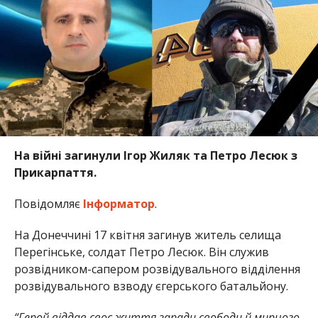
На війні загинули Ігор Жиляк та Петро Лесюк з
Прикарпаття.
Повідомляє
Інформатор
.
На Донеччині 17 квітня загинув житель селища
Перегінське, солдат Петро Лесюк. Він служив
розвідником-сапером розвідувального відділення
розвідувального взводу єгерського батальйону.
“Герой віддав своє життя заради свободи й мирного