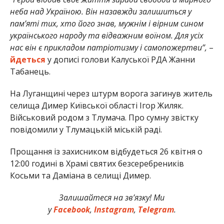
неба над Україною. Він назавжди залишиться у
пам’яті тих, хто його знав, мужнім і вірним сином
українського народу та відважним воїном. Для усіх
нас він є прикладом патріотизму і самопожертви”,
–
йдеться
у дописі голови Калуської РДА Жанни
Табанець.
На Луганщині через штурм ворога загинув житель
селища Димер Київської області Ігор Жиляк.
Військовий родом з Тлумача. Про сумну звістку
повідомили у Тлумацькій міській раді.
Прощання із захисником відбудеться 26 квітня о
12:00 годині в Храмі святих безсеребреників
Косьми та Даміана в селищі Димер.
Залишайтеся на зв’язку! Ми
у
Facebook
,
Instagram
,
Telegram
.