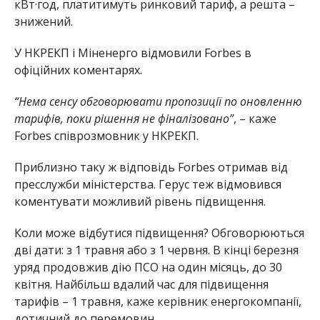
кВт·год, платитимуть ринковий тариф, а решта –
знижений.
У НКРЕКП і Міненерго відмовили Forbes в
офіційних коментарях.
“Нема сенсу обговорювати пропозиції по оновленню
тарифів, поки рішення не фіналізовано”
, – каже
Forbes співрозмовник у НКРЕКП.
Приблизно таку ж відповідь Forbes отримав від
пресслужби міністерства. Герус теж відмовився
коментувати можливий рівень підвищення.
Коли може відбутися підвищення? Обговорюються
дві дати: з 1 травня або з 1 червня. В кінці березня
уряд продовжив дію ПСО на один місяць, до 30
квітня. Найбільш вдалий час для підвищення
тарифів – 1 травня, каже керівник енергокомпанії,
дотичний до перемовин.