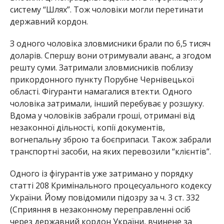
систему “Шлях”. Тож чоловіки могли перетинати
державний кордон.
З одного чоловіка зловмисники брали по 6,5 тисяч
доларів. Спершу вони отримували аванс, а згодом
решту суми. Затримали зловмисників поблизу
прикордонного пункту Порубне Чернівецької
області. Фігуранти намагалися втекти. Одного
чоловіка затримали, інший перебуває у розшуку.
Вдома у чоловіків забрали гроші, отримані від
незаконної дільності, копії документів,
вогнепальну зброю та боєприпаси. Також забрали
транспортні засоби, на яких перевозили “клієнтів”.
Одного із фігурантів уже затримано у порядку
статті 208 Кримінального процесуального кодексу
України. Йому повідомили підозру за ч. 3 ст. 332
(Сприяння в незаконному переправленні осіб
через державний кордон України, вчинене за