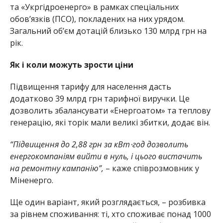
та «Укргідроенерго» в рамках спеціальних
обов’язків (ПСО), покладених на них урядом.
Загальний обʼєм дотацій близько 130 млрд грн на
рік.
Як і коли можуть зрости ціни
Підвищення тарифу для населення дасть
додатково 39 млрд грн тарифної виручки. Це
дозволить збалансувати «Енергоатом» та теплову
генерацію, які торік мали великі збитки, додає він.
“Підвищення до 2,88 грн за кВт⋅год дозволить
енергокомпаніям вийти в нуль, і цього вистачить
на ремонтну кампанію”,
– каже співрозмовник у
Міненерго.
Ще один варіант, який розглядається, – розбивка
за рівнем споживання: ті, хто споживає понад 1000