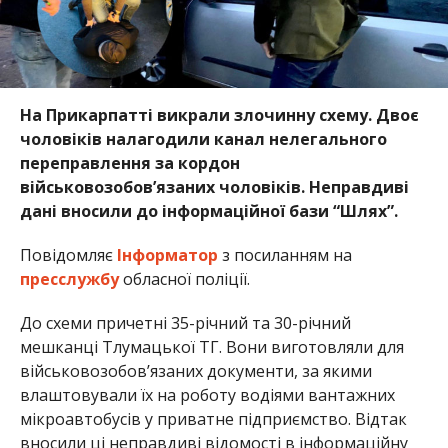
На Прикарпатті викрали злочинну схему. Двоє
чоловіків налагодили канал нелегального
переправлення за кордон
військовозобов’язаних чоловіків. Неправдиві
дані вносили до інформаційної бази “Шлях”.
Повідомляє
Інформатор
з посиланням на
пресслужбу
обласної поліції.
До схеми причетні 35-річний та 30-річний
мешканці Тлумацької ТГ. Вони виготовляли для
військовозобов’язаних документи, за якими
влаштовували їх на роботу водіями вантажних
мікроавтобусів у приватне підприємство. Відтак
вносили ці неправдиві відомості в інформаційну