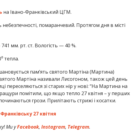
ь
на Івано-Франківський ЦГМ.
небезпечності, помаранчевий. Протягом дня в місті
 741 мм. рт. ст. Вологість — 40 %.
⁰ тепла.
шановується пам’ять святого Мартіна (Мартина)
 святого Мартіна називали Лисогоном, також цей день
ці переселяються зі старих нір у нові: “На Мартина на
пращури помітили, що якщо тепло 27 квітня – у перших
 починаються грози. Прилітають стрижі і косатки.
-Франківську 27 квітня
у! Ми у
Facebook
,
Instagram
,
Telegram
.