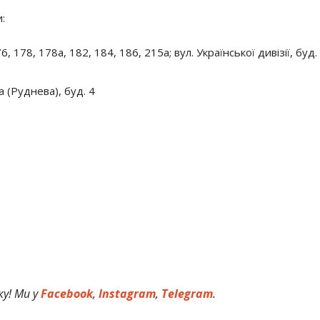
:
, 178, 178а, 182, 184, 186, 215а; вул. Української дивізії, буд.
а (Руднева), буд. 4
у! Ми у
Facebook
,
Instagram
,
Telegram
.