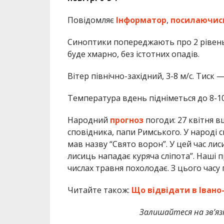
Повідомляє
Інформатор
,
посилаючис
Синоптики попереджають про 2 рівень 
буде хмарно, без істотних опадів.
Вітер північно-західний, 3-8 м/с. Тиск —
Температура вдень підніметься до 8-10
Народний
прогноз
погоди: 27 квітня в
сповідника, папи Римського. У народі
мав назву “Свято ворон”. У цей час лиси
лисиць нападає куряча сліпота”. Наші 
числах травня похолодає. З цього часу
Читайте також:
Що відвідати в Івано
Залишайтеся на зв’язк