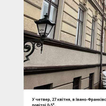
У четвер, 27 квітня, в Івано-Франків
повітрі 0-5⁰.