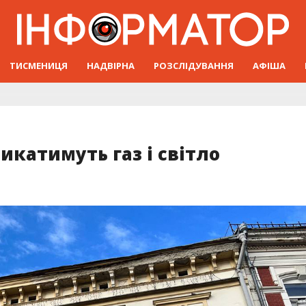
ТИСМЕНИЦЯ
НАДВІРНА
РОЗСЛІДУВАННЯ
АФІША
икатимуть газ і світло