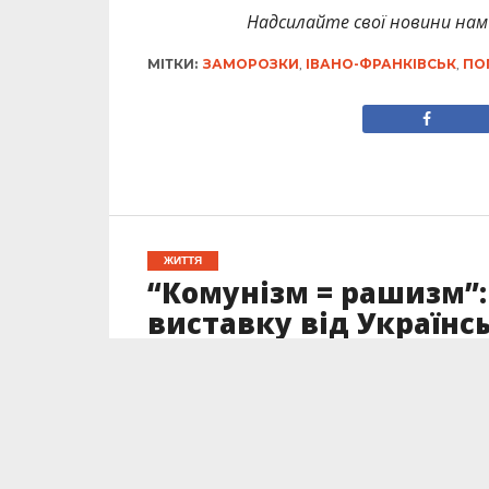
Надсилайте свої новини нам 
МІТКИ:
ЗАМОРОЗКИ
,
ІВАНО-ФРАНКІВСЬК
,
ПО
ЖИТТЯ
“Комунізм = рашизм”:
виставку від Українс
пам’яті
Опубліковано
26.04.2023