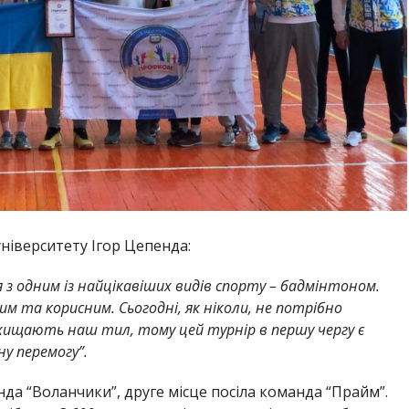
ніверситету Ігор Цепенда:
з одним із найцікавіших видів спорту – бадмінтоном.
им та корисним. Сьогодні, як ніколи, не потрібно
хищають наш тил, тому цей турнір в першу чергу є
у перемогу”.
да “Воланчики”, друге місце посіла команда “Прайм”.