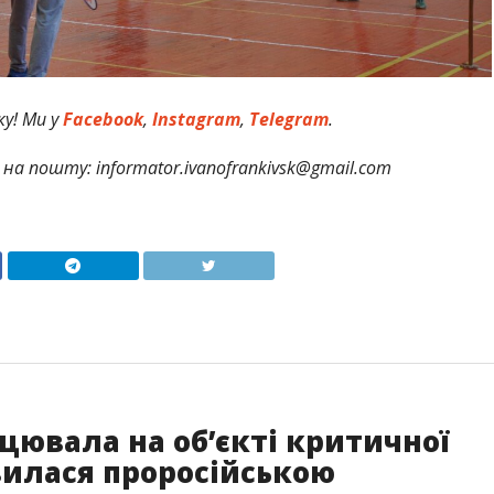
у! Ми у
Facebook
,
Instagram
,
Telegram
.
на пошту: informator.ivanofrankivsk@gmail.com
цювала на об’єкті критичної
вилася проросійською