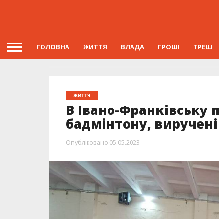
ГОЛОВНА
ЖИТТЯ
ВЛАДА
ГРОШІ
ТРЕШ
ЖИТТЯ
В Івано-Франківську 
бадмінтону, виручен
Опубліковано
05.05.2023