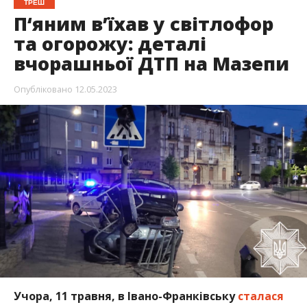
ТРЕШ
П‘яним в’їхав у світлофор
та огорожу: деталі
вчорашньої ДТП на Мазепи
Опубліковано
12.05.2023
Учора, 11 травня, в Івано-Франківську
сталася