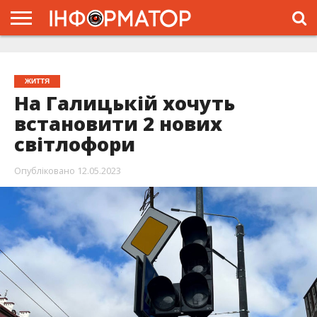
ГОЛОВНА
ЖИТТЯ
ВЛАДА
ГРОШІ
ТРЕШ
ТИСМЕНИЦЯ
НАДВІРНА
РОЗСЛІДУВАННЯ
АФІША
РЕКЛАМА
ПРО
ПРОЄКТ
ЖИТТЯ
На Галицькій хочуть
встановити 2 нових
світлофори
Опубліковано
12.05.2023