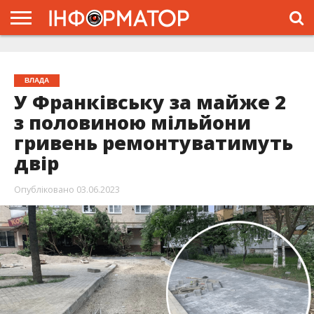
ГОЛОВНА
ЖИТТЯ
ВЛАДА
ГРОШІ
ТРЕШ
ТИСМЕНИЦЯ
НАДВІРНА
РОЗСЛІДУВАННЯ
АФІША
РЕКЛАМА
ПРО
ПРОЄКТ
ВЛАДА
У Франківську за майже 2
з половиною мільйони
гривень ремонтуватимуть
двір
Опубліковано
03.06.2023