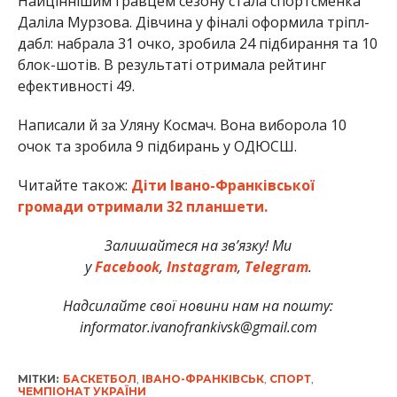
Найціннішим гравцем сезону стала спортсменка
Даліла Мурзова. Дівчина у фіналі оформила тріпл-
дабл: набрала 31 очко, зробила 24 підбирання та 10
блок-шотів. В результаті отримала рейтинг
ефективності 49.
Написали й за Уляну Космач. Вона виборола 10
очок та зробила 9 підбирань у ОДЮСШ.
Читайте також:
Діти Івано-Франківської
громади отримали 32 планшети.
Залишайтеся на зв’язку! Ми
у
Facebook
,
Instagram
,
Telegram
.
Надсилайте свої новини нам на пошту:
informator.ivanofrankivsk@gmail.com
МІТКИ:
БАСКЕТБОЛ
,
ІВАНО-ФРАНКІВСЬК
,
СПОРТ
,
ЧЕМПІОНАТ УКРАЇНИ