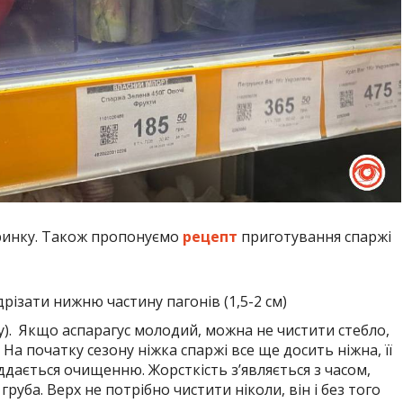
ринку. Також пропонуємо
рецепт
приготування спаржі
різати нижню частину пагонів (1,5-2 см)
у). Якщо аспарагус молодий, можна не чистити стебло,
На початку сезону ніжка спаржі все ще досить ніжна, її
іддається очищенню. Жорсткість з’являється з часом,
руба. Верх не потрібно чистити ніколи, він і без того