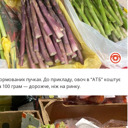
ормованих пучках. До прикладу, овоч в “АТБ” коштує
за 100 грам — дорожче, ніж на ринку.