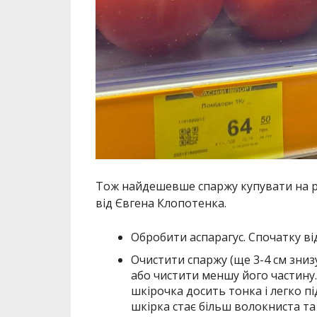
Тож найдешевше спаржу купувати на 
від Євгена Клопотенка.
Обробити аспарагус. Спочатку від
Очистити спаржу (ще 3-4 см зниз
або чистити меншу його частину. 
шкірочка досить тонка і легко п
шкірка стає більш волокниста та г