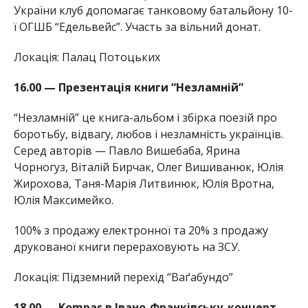
України клуб допомагає танковому батальйону 10-
ї ОГШБ “Едельвейс”. Участь за вільний донат.
Локація: Палац Потоцьких
16.00 — Презентація книги “Незламній”
“Незламній” це книга-альбом і збірка поезій про
боротьбу, відвагу, любов і незламність українців.
Серед авторів — Павло Вишебаба, Ярина
Чорногуз, Віталій Бирчак, Олег Вишиванюк, Юлія
Жирохова, Таня-Марія Литвинюк, Юлія Вротна,
Юлія Максимейко.
100% з продажу електронної та 20% з продажу
друкованої книги перераховують на ЗСУ.
Локація: Підземний перехід “Ваґабундо”
18.00 — Kompas в Івано-Франківську_концерт-