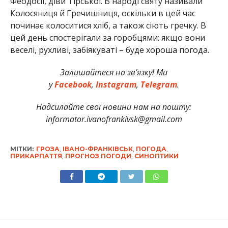
Феодосії, діви Тірської. В народі святу називали
Колосяниця й Гречишниця, оскільки в цей час
починає колоситися хліб, а також сіють гречку. В
цей день спостерігали за горобцями: якщо вони
веселі, рухливі, забіякуваті – буде хороша погода.
Залишайтеся на зв’язку! Ми
у
Facebook
,
Instagram
,
Telegram
.
Надсилайте свої новини нам на пошту:
informator.ivanofrankivsk@gmail.com
МІТКИ:
ГРОЗА
,
ІВАНО-ФРАНКІВСЬК
,
ПОГОДА
,
ПРИКАРПАТТЯ
,
ПРОГНОЗ ПОГОДИ
,
СИНОПТИКИ