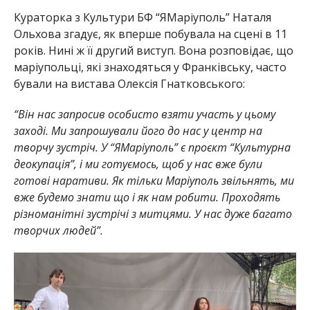
Кураторка з Культури БФ “ЯМаріуполь” Наталя
Ольхова згадує, як вперше побувала на сцені в 11
років. Нині ж її другий виступ. Вона розповідає, що
маріупольці, які знаходяться у Франківську, часто
бували на вистава Олексія Гнатковського:
“Він нас запросив особисто взяти участь у цьому
заході. Ми запрошували його до нас у центр на
творчу зустріч. У “ЯМаріуполь” є проєкт “Культурна
деокупація”, і ми готуємось, щоб у нас вже були
готові наративи. Як тільки Маріуполь звільнять, ми
вже будемо знати що і як нам робити. Проходять
різноманітні зустрічі з митцями. У нас дуже багато
творчих людей”.