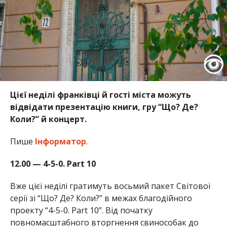
Цієї неділі франківці й гості міста можуть
відвідати презентацію книги, гру “Що? Де?
Коли?” й концерт.
Пише
Інформатор
.
12.00 — 4-5-0. Part 10
Вже цієї неділі гратимуть восьмий пакет Світової
серії зі “Що? Де? Коли?” в межах благодійного
проекту “4-5-0. Part 10”. Від початку
повномасштабного вторгнення свинособак до