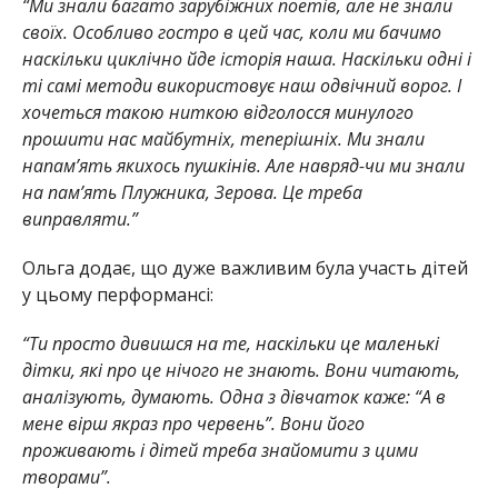
“Ми знали багато зарубіжних поетів, але не знали
своїх. Особливо гостро в цей час, коли ми бачимо
наскільки циклічно йде історія наша. Наскільки одні і
ті самі методи використовує наш одвічний ворог. І
хочеться такою ниткою відголосся минулого
прошити нас майбутніх, теперішніх. Ми знали
напам’ять якихось пушкінів. Але навряд-чи ми знали
на пам’ять Плужника, Зерова. Це треба
виправляти.”
Ольга додає, що дуже важливим була участь дітей
у цьому перформансі:
“Ти просто дивишся на те, наскільки це маленькі
дітки, які про це нічого не знають. Вони читають,
аналізують, думають. Одна з дівчаток каже: “А в
мене вірш якраз про червень”. Вони його
проживають і дітей треба знайомити з цими
творами”.