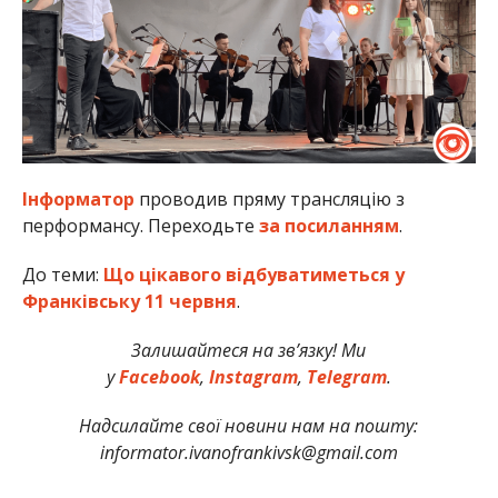
Інформатор
проводив пряму трансляцію з
перформансу. Переходьте
за посиланням
.
До теми:
Що цікавого відбуватиметься у
Франківську 11 червня
.
Залишайтеся на зв’язку! Ми
у
Facebook
,
Instagram
,
Telegram
.
Надсилайте свої новини нам на пошту:
informator.ivanofrankivsk@gmail.com