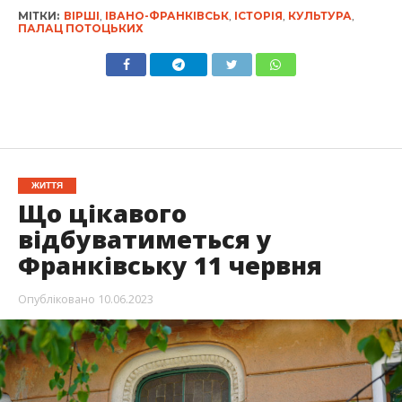
МІТКИ:
ВІРШІ
,
ІВАНО-ФРАНКІВСЬК
,
ІСТОРІЯ
,
КУЛЬТУРА
,
ПАЛАЦ ПОТОЦЬКИХ
ЖИТТЯ
Що цікавого
відбуватиметься у
Франківську 11 червня
Опубліковано
10.06.2023