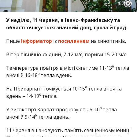
У неділю, 11 червня, в Івано-Франківську та
області очікується значний дощ, гроза й град.
Пише
Інформатор
із
посиланням
на синоптиків.
Вітер північно-східний, 7-12 м/с, пориви 15-20 м/с.
Температура повітря в місті сягатиме 11-13⁰ тепла
вночі й 16-18⁰ тепла вдень.
На Прикарпатті очікується 10-15⁰ тепла вночі, а
вдень – 14-19⁰ тепла.
У високогір’ї Карпат прогнозують 5-10⁰ тепла
вночі й 9-14⁰ тепла вдень.
11 червня вшановують пам’ять священномучениці