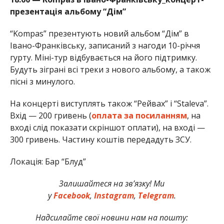
презентація альбому “Дім”
“Kompas” презентують новий альбом “Дім” в
Івано-Франківську, записаний з нагоди 10-річчя
гурту. Міні-тур відбувається на його підтримку.
Будуть зіграні всі треки з нового альбому, а також
пісні з минулого.
На концерті виступлять також “Рейвах” і “Staleva”.
Вхід — 200 гривень (
оплата за посиланням
, на
вході слід показати скріншот оплати), на вході —
300 гривень. Частину коштів передадуть ЗСУ.
Локація: Бар “Блуд”
Залишайтеся на зв’язку! Ми
у
Facebook
,
Instagram
,
Telegram
.
Надсилайте свої новини нам на пошту: