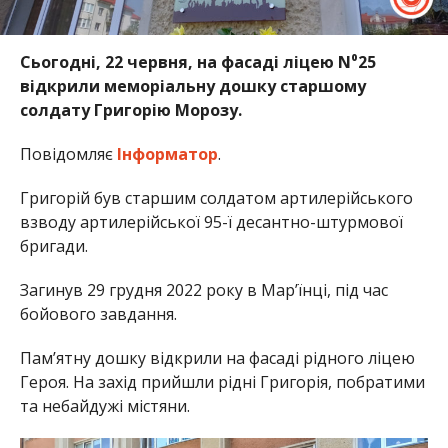
Сьогодні, 22 червня, на фасаді ліцею N⁰25
відкрили меморіальну дошку старшому
солдату Григорію Морозу.
Повідомляє
Інформатор
.
Григорій був старшим солдатом артилерійського
взводу артилерійської 95-ї десантно-штурмової
бригади.
Загинув 29 грудня 2022 року в Мар’їнці, під час
бойового завдання.
Пам’ятну дошку відкрили на фасаді рідного ліцею
Героя. На захід прийшли рідні Григорія, побратими
та небайдужі містяни.