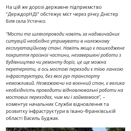
На цій же дорозі державне підприємство
“ДерждорНДІ” обстежує міст через річку Дністер
біля села Устечко.
“Мости та шляхопроводи навіть за надзвичайних
ситуацій необхідно утримувати в належному
експлуатаційному стані. Навіть якщо є пошкоджене
покриття проїзної частини, незавершені роботи з
будівництва чи ремонту доріг, це ще можна
перетерпіти, а ось мостові переходи є тією ланкою
інфраструктури, без якої рух транспорту
неможливий. Незважаючи на воєнний стан, є велика
необхідність проводити відновлювальні роботи на
мостових переходах, чим ми і займаємося”,
–
коментує начальник Служби відновлення та
розвитку інфраструктури в Івано-Франківській
області Василь Буджак.