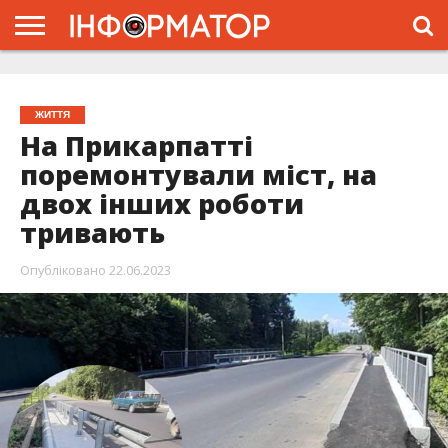
ГОЛОВНА
ЖИТТЯ
ВЛАДА
ГРОШІ
ТРЕШ
ТИСМЕНИЦЯ
НАДВІРНА
РОЗСЛІДУВАННЯ
АФІША
РЕКЛАМА
ПРО
ПРОЄКТ
ЖИТТЯ
На Прикарпатті
поремонтували міст, на
двох інших роботи
тривають
Опубліковано
22.06.2023