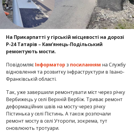
На Прикарпатті у гірській місцевості на дорозі
Р-24 Татарів – Кам’янець-Подільський
ремонтують мости.
Повідомляє
Інформатор
з
посиланням
на Службу
відновлення та розвитку інфраструктури в Івано-
Франківській області.
Так, уже завершили ремонтувати міст через річку
Вербижець у селі Верхній Вербіж. Триває ремонт
деформаційних швів на мосту через річку
Пістинька у селі Пістинь. А також розпочали
ремонт мосту в селі Уторопи, зокрема, тут
оновлюють тротуари.