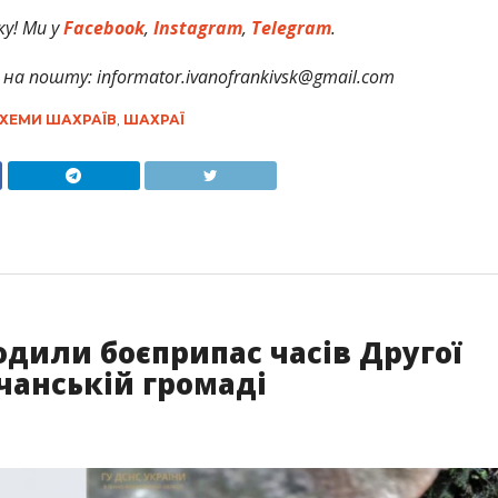
у! Ми у
Facebook
,
Instagram
,
Telegram
.
на пошту: informator.ivanofrankivsk@gmail.com
ХЕМИ ШАХРАЇВ
,
ШАХРАЇ
дили боєприпас часів Другої
мчанській громаді