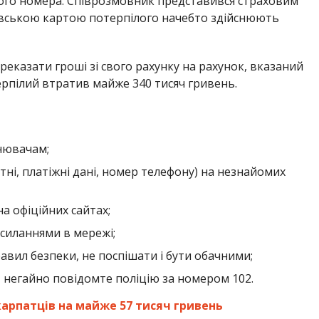
омого номера. Співрозмовник представився страховим
івською картою потерпілого начебто здійснюють
еказати гроші зі свого рахунку на рахунок, вказаний
ерпілий втратив майже 340 тисяч гривень.
нювачам;
тні, платіжні дані, номер телефону) на незнайомих
на офіційних сайтах;
силаннями в мережі;
вил безпеки, не поспішати і бути обачними;
 негайно повідомте поліцію за номером 102.
арпатців на майже 57 тисяч гривень