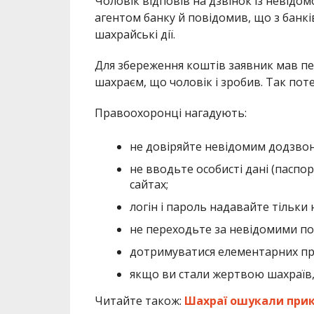
Чоловік відповів на дзвінок із невід
агентом банку й повідомив, що з банк
шахрайські дії.
Для збереження коштів заявник мав пер
шахраєм, що чоловік і зробив. Так пот
Правоохоронці нагадують:
не довіряйте невідомим додзво
не вводьте особисті дані (паспор
сайтах;
логін і пароль надавайте тільки 
не переходьте за невідомими по
дотримуватися елементарних пра
якщо ви стали жертвою шахраїв,
Читайте також:
Шахраї ошукали прик