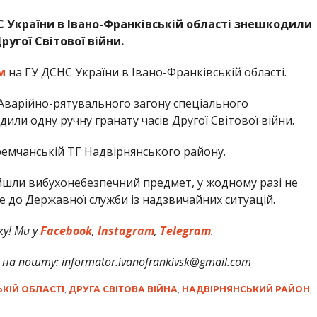
НС України в Івано-Франківській області знешкодили
угої Світової війни.
м
на ГУ ДСНС України в Івано-Франківській області.
 Аварійно-рятувального загону спеціального
или одну ручну гранату часів Другої Світової війни.
Яремчанській ТГ Надвірнянського району.
йшли вибухонебезпечний предмет, у жодному разі не
 до Державної служби із надзвичайних ситуацій.
у! Ми у
Facebook
,
Instagram
,
Telegram
.
на пошту: informator.ivanofrankivsk@gmail.com
ЬКІЙ ОБЛАСТІ
,
ДРУГА СВІТОВА ВІЙНА
,
НАДВІРНЯНСЬКИЙ РАЙОН
,