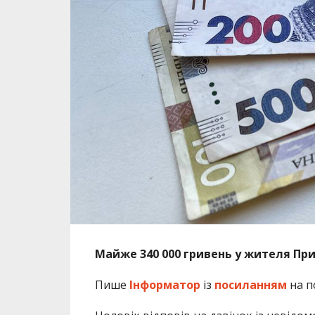
Майже 340 000 гривень у жителя Пр
Пише
Інформатор
із
посиланням
на п