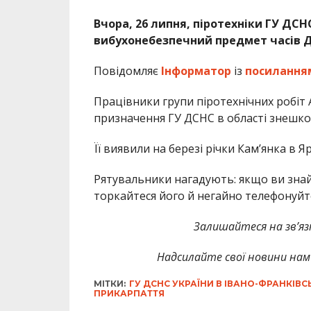
Вчора, 26 липня, піротехніки ГУ ДС
вибухонебезпечний предмет часів Др
Повідомляє
Інформатор
із
посилання
Працівники групи піротехнічних робіт
призначення ГУ ДСНС в області знешкод
Її виявили на березі річки Кам’янка в 
Рятувальники нагадують: якщо ви зна
торкайтеся його й негайно телефонуйте
Залишайтеся на зв’язк
Надсилайте свої новини нам 
МІТКИ:
ГУ ДСНС УКРАЇНИ В ІВАНО-ФРАНКІВС
ПРИКАРПАТТЯ