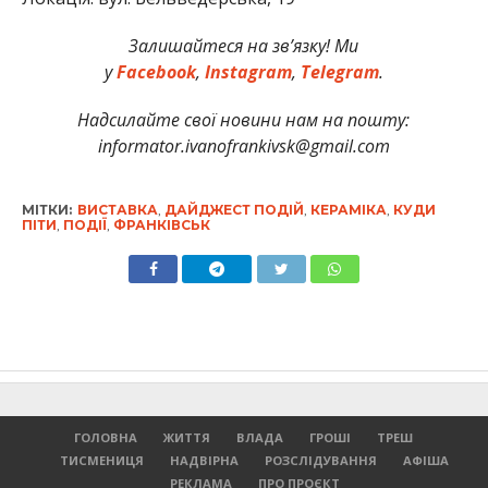
Залишайтеся на зв’язку! Ми
у
Facebook
,
Instagram
,
Telegram
.
Надсилайте свої новини нам на пошту:
informator.ivanofrankivsk@gmail.com
МІТКИ:
ВИСТАВКА
,
ДАЙДЖЕСТ ПОДІЙ
,
КЕРАМІКА
,
КУДИ
ПІТИ
,
ПОДІЇ
,
ФРАНКІВСЬК
ГОЛОВНА
ЖИТТЯ
ВЛАДА
ГРОШІ
ТРЕШ
ТИСМЕНИЦЯ
НАДВІРНА
РОЗСЛІДУВАННЯ
АФІША
РЕКЛАМА
ПРО ПРОЄКТ