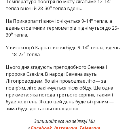
Температура повітря по місту сягатиме 12-14⁰
тепла вночі й 28-30⁰ тепла вдень.
На Прикарпатті вночі очікується 9-14⁰ тепла, а
вдень стовпчики термометрів піднімуться до 25-
30⁰ тепла.
У високогір’ї Карпат вночі буде 9-14⁰ тепла, вдень
— 18-23⁰ тепла.
Цього дня згадують преподобного Семена і
пророка Єзекіля. В народі Семена звуть
Літопроводцем, бо він проводжає літо— за
повір’ям, літо закінчується після обіду. Ще одна
прикмета: яка погода третього серпня, таким і
буде жовтень. Якщо цей день буде вітряним —
зима буде достатньо холодною.
Залишайтеся на зв’язку! Ми
у
Facebook
,
Instagram
,
Telegram
.