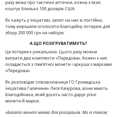
разу мова про тактичні аптечки, кожна з яких
коштує близько 100 доларів США.
Як кажуть у ініціативі, запит на них ж постійно,
тому вирішили оголосити благодійну лотерею для
збору 200 000 грн на набори.
А ЩО РОЗІГРУВАТИМУТЬ?
Ця лотерея є унікальною. Цього разу можна
виграти два комплекти «Передова». Кожен з них
складається з памʼятної монети і аркуша з марками
«Передова».
Як розповідає співзасновниця ГО Громадська
ініціатива Галичини» Леся Качурова, вони мають
благодійника, який досить часто дарує різні
монети й марки:
«
Багато монет маємо для розіграшів. Ми їх також