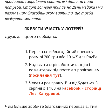
продавали і заробляли кошти, які йшли на наші
потреби. Старт лотереї припав на День медика і ми
разом з цим благодійником вирішили, що треба
розіграти монети».
ЯК ВЗЯТИ УЧАСТЬ У ЛОТЕРЕЇ?
Друзі, для цього необхідно:
Переказати благодійний внесок у
розмірі 200 грн або 10 $/€ для PayPal.
Надіслати скрін або квитанцію і
коментарях під постом з розіграшем
(
посилання тут
).
Чекати розіграшу. Він відбудеться 3
серпня о 14:00 на F
acebook – сторінці
Лесі Качурової
.
Чим більше зробите благодійних переказів, тим