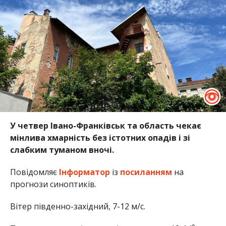
У четвер Івано-Франківськ та область чекає
мінлива хмарність без істотних опадів і зі
слабким туманом вночі.
Повідомляє
Інформатор
із
посиланням
на
прогнози синоптиків.
Вітер південно-західний, 7-12 м/с.