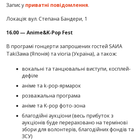
Запис у
приватні повідомлення
.
Локація: вул. Степана Бандери, 1
16.00 — Anime&K-Pop Fest
В програмі rонцерти запрошених гостей SAИA
Taki3awa (Японія) та vioria (Україна), а також:
вокальні та танцювальні виступи, косплей-
дефіле
аніме та k-pop-ярмарок
розважальна програма
аніме та K-pop фото-зона
благодійні аукціони (весь прибуток з
аукціонів буде перераховано на термінові
збори для волонтерів, благодійних фондів та
ЗСУ)