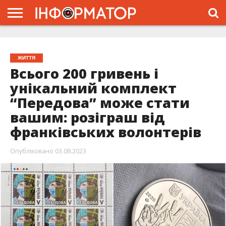
ГОЛОВНА
ЖИТТЯ
ВЛАДА
ГРОШІ
ТРЕШ
ТИСМЕНИЦЯ
НАДВІРНА
РОЗСЛІДУВАННЯ
АФІША
РЕКЛАМА
ПРО
ПРОЄКТ
ЖИТТЯ
Всього 200 гривень і
унікальний комплект
“Передова” може стати
вашим: розіграш від
франківських волонтерів
Опубліковано
03.08.2023