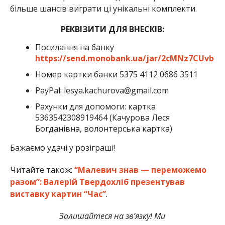
більше шансів виграти ці унікальні комплекти.
РЕКВІЗИТИ ДЛЯ ВНЕСКІВ:
Посилання на банку
https://send.monobank.ua/jar/2cMNz7CUvb
Номер картки банки 5375 4112 0686 3511
PayPal: lesya.kachurova@gmail.com
Рахунки для допомоги: картка
5363542308919464 (Качурова Леся
Богданівна, волонтерська картка)
Бажаємо удачі у розіграші!
Читайте також:
“Малевич знав — переможемо
разом”: Валерій Твердохліб презентував
виставку картин “Час”
.
Залишайтеся на зв’язку! Ми